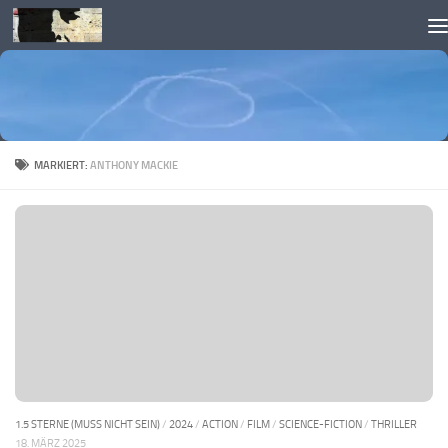
Skip to content
MARKIERT:
ANTHONY MACKIE
1.5 STERNE (MUSS NICHT SEIN)
/
2024
/
ACTION
/
FILM
/
SCIENCE-FICTION
/
THRILLER
18. MÄRZ 2025