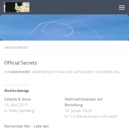
Skip to content
UNCATEGORIZED
Official Secrets
VON
NOOSPHAERE
· VERÖFFENTLICHT
9. MAI 2020
· AKTUALISIERT
19. OKTOBER 2024
Ähnliche Beiträge
Celeste & Jesse
Weihnachtszauber auf
15. April 2017
Bestellung
In "Andy Samberg"
10. Januar 2025
In "1.5 Sterne (muss nicht sein)"
Remember Me – Lebe den