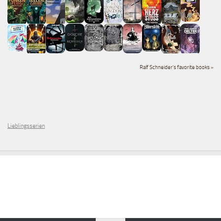
Ralf Schneider's favorite books »
Lieblingsserien