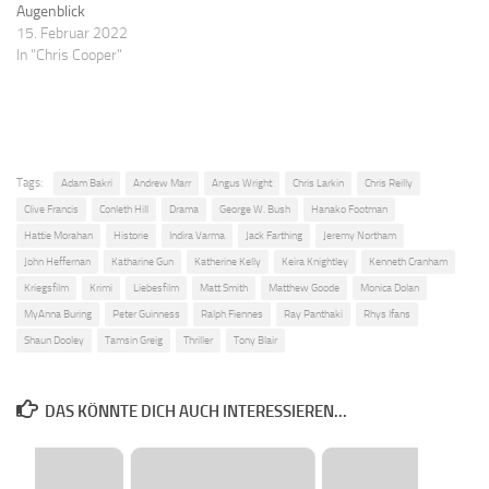
Augenblick
15. Februar 2022
In "Chris Cooper"
Tags:
Adam Bakri
Andrew Marr
Angus Wright
Chris Larkin
Chris Reilly
Clive Francis
Conleth Hill
Drama
George W. Bush
Hanako Footman
Hattie Morahan
Historie
Indira Varma
Jack Farthing
Jeremy Northam
John Heffernan
Katharine Gun
Katherine Kelly
Keira Knightley
Kenneth Cranham
Kriegsfilm
Krimi
Liebesfilm
Matt Smith
Matthew Goode
Monica Dolan
MyAnna Buring
Peter Guinness
Ralph Fiennes
Ray Panthaki
Rhys Ifans
Shaun Dooley
Tamsin Greig
Thriller
Tony Blair
DAS KÖNNTE DICH AUCH INTERESSIEREN...