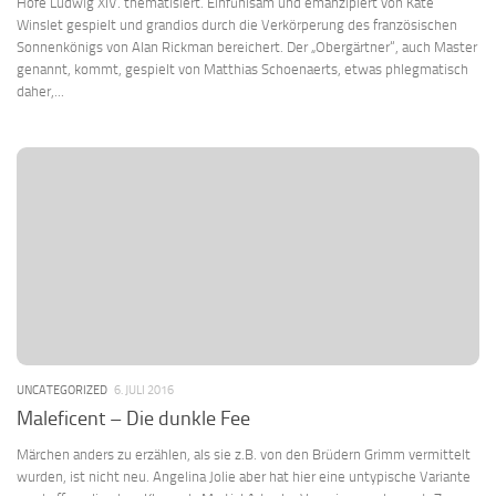
Hofe Ludwig XIV. thematisiert. Einfühlsam und emanzipiert von Kate
Winslet gespielt und grandios durch die Verkörperung des französischen
Sonnenkönigs von Alan Rickman bereichert. Der „Obergärtner“, auch Master
genannt, kommt, gespielt von Matthias Schoenaerts, etwas phlegmatisch
daher,...
UNCATEGORIZED
6. JULI 2016
Maleficent – Die dunkle Fee
Märchen anders zu erzählen, als sie z.B. von den Brüdern Grimm vermittelt
wurden, ist nicht neu. Angelina Jolie aber hat hier eine untypische Variante