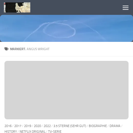
Skip to content
MARKIERT:
ANGUS WRIGHT
2016
/
2017
/
2019
/
2020
/
2022
/
3.5 STERNE (SEHR GUT)
/
BIOGRAPHIE
/
DRAMA
/
HISTORY
/
NETFLIX ORIGINAL
/
TV-SERIE