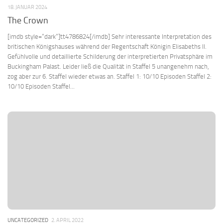
18. JANUAR 2024
The Crown
[imdb style=“dark“]tt4786824[/imdb] Sehr interessante Interpretation des
britischen Königshauses während der Regentschaft Königin Elisabeths II.
Gefühlvolle und detaillierte Schilderung der interpretierten Privatsphäre im
Buckingham Palast. Leider ließ die Qualität in Staffel 5 unangenehm nach,
zog aber zur 6. Staffel wieder etwas an. Staffel 1: 10/10 Episoden Staffel 2:
10/10 Episoden Staffel...
UNCATEGORIZED
2. APRIL 2022