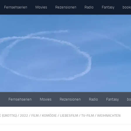
Fernsehserien
Movies
Rezensionen
Radio
Fantasy
book
e
Fernsehserien
Movies
Rezensionen
Radio
Fantasy
bo
 (GROTTIG)
/
2022
/
FILM
/
KOMÖDIE
/
LIEBESFILM
/
TV-FILM
/
WEIHNACHTEN