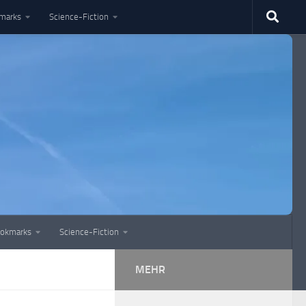
marks
Science-Fiction
okmarks
Science-Fiction
MEHR