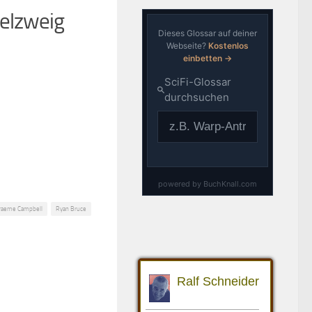
telzweig
raeme Campbell
Ryan Bruce