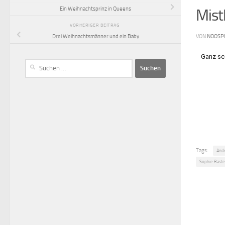
Ein Weihnachtsprinz in Queens
Mist
VORHERIGER BEITRAG
VON
NOOSP
Drei Weihnachtsmänner und ein Baby
Ganz sc
Tags:
Andr
Sophie Baste