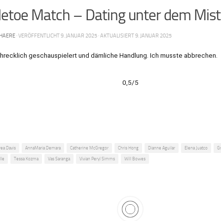
letoe Match – Dating unter dem Mis
HAERE
· VERÖFFENTLICHT
9. JANUAR 2025
· AKTUALISIERT
9. JANUAR 2025
hrecklich geschauspielert und dämliche Handlung. Ich musste abbrechen.
0,5/5
ea Davis
AnnaMaria Demara
Catherine McGregor
Chris Hong
Dianne Aguilar
Elena Juatco
G
lle
Tessa Kozma
Vas Saranga
Vivian Peryl Simms
Will Bowes