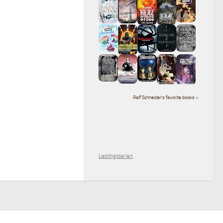
Ralf Schneider's favorite books »
Lieblingsserien