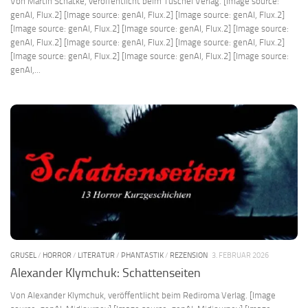
Von Martin Schatke, veröffentlicht beim Tuschel Verlag. [Image source:
genAI, Flux.2] [Image source: genAI, Flux.2] [Image source: genAI, Flux.2]
[Image source: genAI, Flux.2] [Image source: genAI, Flux.2] [Image source:
genAI, Flux.2] [Image source: genAI, Flux.2] [Image source: genAI, Flux.2]
[Image source: genAI, Flux.2] [Image source: genAI, Flux.2] [Image source:
genAI,...
GRUSEL
/
HORROR
/
LITERATUR
/
PHANTASTIK
/
REZENSION
3. FEBRUAR 2026
Alexander Klymchuk: Schattenseiten
Von Alexander Klymchuk, veröffentlicht beim Rediroma Verlag. [Image