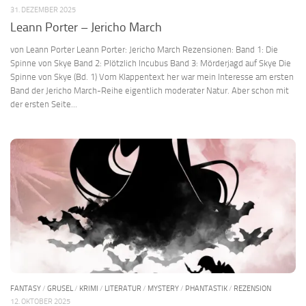
31. DEZEMBER 2025
Leann Porter – Jericho March
von Leann Porter Leann Porter: Jericho March Rezensionen: Band 1: Die
Spinne von Skye Band 2: Plötzlich Incubus Band 3: Mörderjagd auf Skye Die
Spinne von Skye (Bd. 1) Vom Klappentext her war mein Interesse am ersten
Band der Jericho March-Reihe eigentlich moderater Natur. Aber schon mit
der ersten Seite...
FANTASY
/
GRUSEL
/
KRIMI
/
LITERATUR
/
MYSTERY
/
PHANTASTIK
/
REZENSION
12. OKTOBER 2025