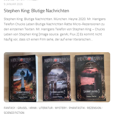
9. JANUAR 2026
Stephen King: Blutige Nachrichten
Stephen King: Blutige Nachrichten. München: Heyne 2020. Mr. Harrigans
Telefon Chucks Leben Blutige Nachrichten Ratte Micro-Rezensionen zu
den einzelnen Texten: Mr. Harrigans Telefon von Stephen King – Chucks
Leben von Stephen King [Image source: genAI, Flux.2] Es kommt nicht
häufig vor, dass ich einen Film sehe, der auf einer literarischen...
FANTASY
/
GRUSEL
/
KRIMI
/
LITERATUR
/
MYSTERY
/
PHANTASTIK
/
REZENSION
/
SCIENCE FICTION