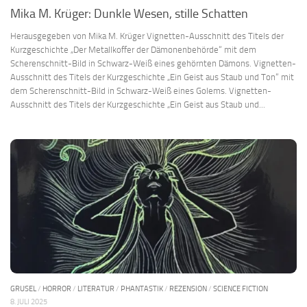
Mika M. Krüger: Dunkle Wesen, stille Schatten
Herausgegeben von Mika M. Krüger Vignetten-Ausschnitt des Titels der
Kurzgeschichte „Der Metallkoffer der Dämonenbehörde“ mit dem
Scherenschnitt-Bild in Schwarz-Weiß eines gehörnten Dämons. Vignetten-
Ausschnitt des Titels der Kurzgeschichte „Ein Geist aus Staub und Ton“ mit
dem Scherenschnitt-Bild in Schwarz-Weiß eines Golems. Vignetten-
Ausschnitt des Titels der Kurzgeschichte „Ein Geist aus Staub und...
GRUSEL
/
HORROR
/
LITERATUR
/
PHANTASTIK
/
REZENSION
/
SCIENCE FICTION
8. JULI 2025