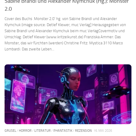
Sabine Brandl und Alexander Klymchuk (Hg.): Monster
2.0
Cover des Buchs ‚Monster 2.0‘ hg. von Sabine Brandl und Alexander
Klymchuk (image source: Detlef Klewer, muc Verlag] Herausgegeben von
Sabine Brandl und Alexander Klymchuk beim muc VerlagCovermotiv und
Umschlag: Detlef Klewer (www.kritzelkunst.de) Franziska Ammer: Das
Monster, das wir fürchten (werden) Christine Fritz: Mystica 3110 Marco
Lombardi: Das zweite Leben...
GRUSEL
/
HORROR
/
LITERATUR
/
PHANTASTIK
/
REZENSION
16. MAI 2026