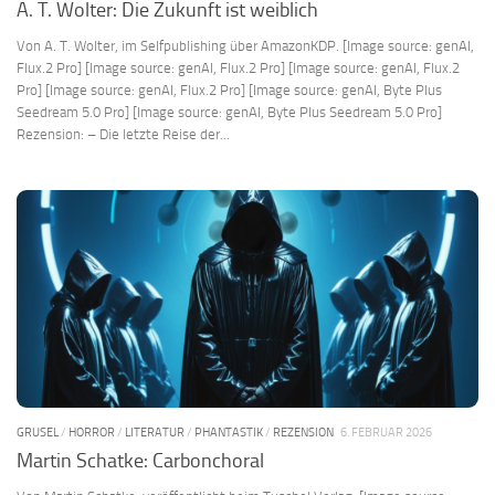
A. T. Wolter: Die Zukunft ist weiblich
Von A. T. Wolter, im Selfpublishing über AmazonKDP. [Image source: genAI,
Flux.2 Pro] [Image source: genAI, Flux.2 Pro] [Image source: genAI, Flux.2
Pro] [Image source: genAI, Flux.2 Pro] [Image source: genAI, Byte Plus
Seedream 5.0 Pro] [Image source: genAI, Byte Plus Seedream 5.0 Pro]
Rezension: – Die letzte Reise der...
GRUSEL
/
HORROR
/
LITERATUR
/
PHANTASTIK
/
REZENSION
6. FEBRUAR 2026
Martin Schatke: Carbonchoral