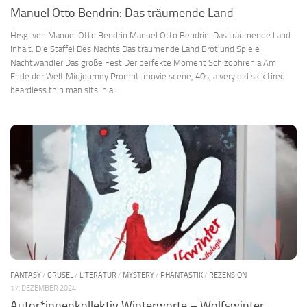
Manuel Otto Bendrin: Das träumende Land
Hrsg. von Manuel Otto Bendrin Manuel Otto Bendrin: Das träumende Land
Inhalt: Die Staffel Des Nachts Das träumende Land Brot und Spiele
Nachtwandler Das große Fest Der perfekte Moment Schizophrenia Am
Ende der Welt Midjourney Prompt: movie scene, 40s, a very old sick tired
beardless thin man sits in a...
FANTASY
/
GRUSEL
/
LITERATUR
/
MYSTERY
/
PHANTASTIK
/
REZENSION
17. DEZEMBER 2024
Autor*innenkollektiv Winterworte – Wolfswinter