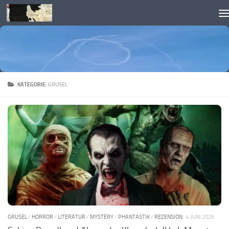
Skip to content
KATEGORIE:
GRUSEL
GRUSEL
/
HORROR
/
LITERATUR
/
MYSTERY
/
PHANTASTIK
/
REZENSION
4. JUNI 2026