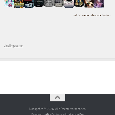
Ralf Schneider's favorite books »
Lieblingsserien
Noosphäre © 2026. Alle Rechte vorbehalten.
Powered by
- Designed with
Hueman Pro