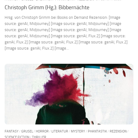
Christoph Grimm (Hg.): Bibbernächte
Hrsg. von Christoph Grimm bei Books on Demand Rezension: [Image
source: genAI, Midjourney] [Image source: genAI, Midjourney] [Image
source: genAI, Midjourney] [Image source: genAI, Midjourney] [Image
source: genAI, Midjourney] [Image source: genAI, Flux.2] [Image source:
genAI, Flux.2] [Image source: genAI, Flux.2] [Image source: genAI, Flux.2]
[Image source: genAI, Flux.2] [Image...
FANTASY
/
GRUSEL
/
HORROR
/
LITERATUR
/
MYSTERY
/
PHANTASTIK
/
REZENSION
/
SCIENCE FICTION
/
THRILLER