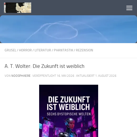
Skip to content
GRUSEL
/
HORROR
/
LITERATUR
/
PHANTASTIK
/
REZENSION
A. T. Wolter: Die Zukunft ist weiblich
VON
NOOSPHAERE
· VERÖFFENTLICHT
16. MAI 2026
· AKTUALISIERT
1. AUGUST 2026