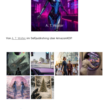
Von
A. T. Wolter
, im Selfpublishing über AmazonKDP.