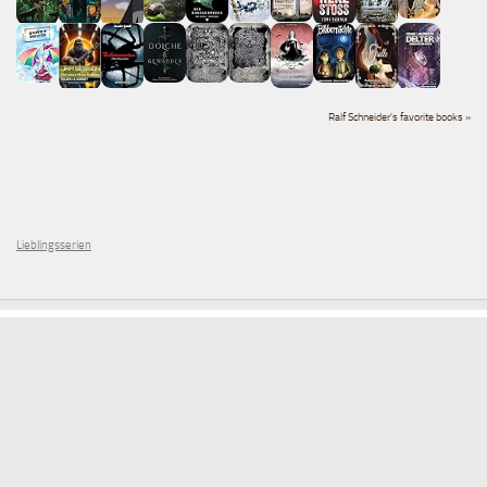
Ralf Schneider's favorite books »
Lieblingsserien