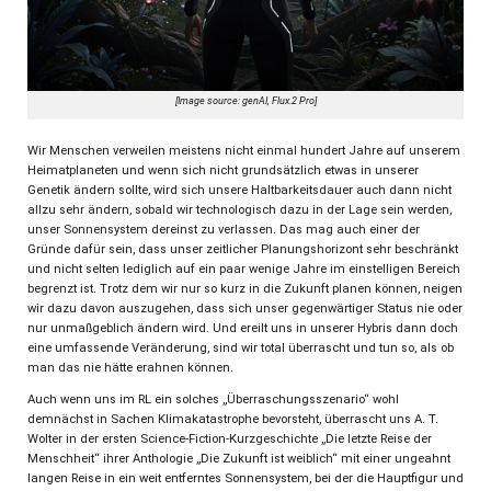
[Image source: genAI, Flux.2 Pro]
Wir Menschen verweilen meistens nicht einmal hundert Jahre auf unserem
Heimatplaneten und wenn sich nicht grundsätzlich etwas in unserer
Genetik ändern sollte, wird sich unsere Haltbarkeitsdauer auch dann nicht
allzu sehr ändern, sobald wir technologisch dazu in der Lage sein werden,
unser Sonnensystem dereinst zu verlassen. Das mag auch einer der
Gründe dafür sein, dass unser zeitlicher Planungshorizont sehr beschränkt
und nicht selten lediglich auf ein paar wenige Jahre im einstelligen Bereich
begrenzt ist. Trotz dem wir nur so kurz in die Zukunft planen können, neigen
wir dazu davon auszugehen, dass sich unser gegenwärtiger Status nie oder
nur unmaßgeblich ändern wird. Und ereilt uns in unserer Hybris dann doch
eine umfassende Veränderung, sind wir total überrascht und tun so, als ob
man das nie hätte erahnen können.
Auch wenn uns im RL ein solches „Überraschungsszenario“ wohl
demnächst in Sachen Klimakatastrophe bevorsteht, überrascht uns A. T.
Wolter in der ersten Science-Fiction-Kurzgeschichte „Die letzte Reise der
Menschheit“ ihrer Anthologie „Die Zukunft ist weiblich“ mit einer ungeahnt
langen Reise in ein weit entferntes Sonnensystem, bei der die Hauptfigur und