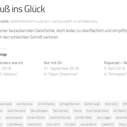
uß ins Glück
HAERE
· VERÖFFENTLICHT
5. JUNI 2017
· AKTUALISIERT
19. OKTOBER 2024
iner bezaubernden Geschichte, doch leider zu oberflächlich und simplifizie
h den schlechten Schnitt verloren.
träge
nders wie ich
Nur mit Dir
Rapunzel – N
r 2018
21. September 2018
5. April 2016
l C Addison"
In "Adam Shankman"
In "Animation
rea Moore
Ann Mahoney
Ann McKenzie
Ashleigh Borman
Ashton Leigh
Brian Oerly
Bri
nco
Dalila Seruntine
David Dahlgren
David Jensen
Drama
Evan Rachel Wood
Ian Nelson
s
Jaime Wallace
James DuMont
Jaqueline Fleming
Jennifer Pates
Jerry Leggio
Jesse Mo
an
Juliet Reeves
Kate Burton
Kerry Cahill
Komödie
Lenore Banks
Liebesfilm
Marco 