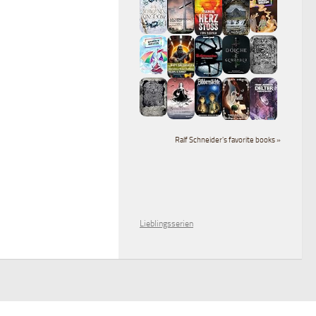
Ralf Schneider's favorite books »
Lieblingsserien