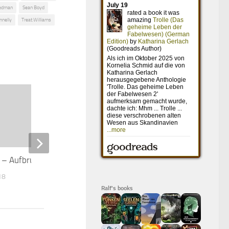
eedman
Sean Boyd
nnelly
Treat Williams
 – Aufbruch nach Ora
A Quiet Passion
18
20. MÄRZ 2021
Ralf's books