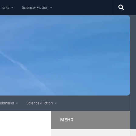
marks
Science-Fiction
okmarks
Science-Fiction
MEHR