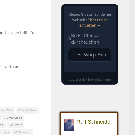
rt dargestellt. Viel
eu verföhnt
"
ttney Alger
Christine Tonry
J. Omar Castro
ore
Joe Chrest
St. John
Molly Conarro