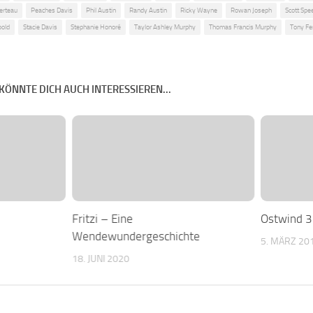
erteau
Peaches Davis
Phil Austin
Randy Austin
Ricky Wayne
Rowan Joseph
Scott Sp
pold
Stacie Davis
Stephanie Honoré
Taylor Ashley Murphy
Thomas Francis Murphy
Tony Fe
KÖNNTE DICH AUCH INTERESSIEREN...
Fritzi – Eine
Ostwind 3
Wendewundergeschichte
5. MÄRZ 20
18. JUNI 2020