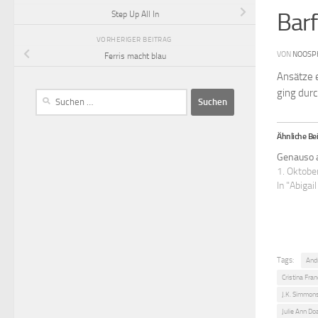
Barf
Step Up All In
VORHERIGER BEITRAG
VON
NOOSP
Ferris macht blau
Ansätze e
ging durc
Ähnliche Bei
Genauso a
1. Oktobe
In "Abigai
Tags:
And
Cristina Fra
J.K. Simmon
Julie Ann Do