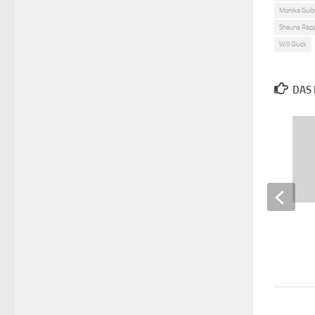
Monika Guib
Shauna Rap
Will Gluck
DAS 
Grenzenlos
18. APRIL 2019