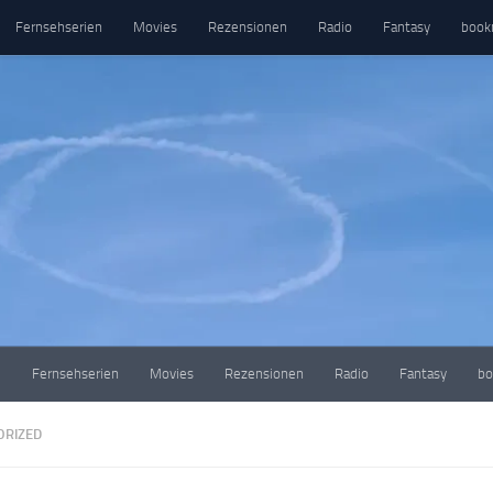
Fernsehserien
Movies
Rezensionen
Radio
Fantasy
book
e
Fernsehserien
Movies
Rezensionen
Radio
Fantasy
bo
ORIZED