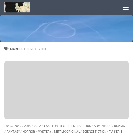
Skip to content
MARKIERT:
KERRY CAHILL
2016
/
2017
/
2019
/
2022
/
4.5 STERNE (EXZELLENT)
/
ACTION
/
ADVENTURE
/
DRAMA
/
FANTASY
/
HORROR
/
MYSTERY
/
NETFLIX ORIGINAL
/
SCIENCE FICTION
/
TV-SERIE