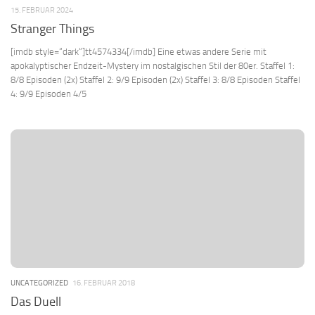
15. FEBRUAR 2024
Stranger Things
[imdb style=“dark“]tt4574334[/imdb] Eine etwas andere Serie mit
apokalyptischer Endzeit-Mystery im nostalgischen Stil der 80er. Staffel 1:
8/8 Episoden (2x) Staffel 2: 9/9 Episoden (2x) Staffel 3: 8/8 Episoden Staffel
4: 9/9 Episoden 4/5
UNCATEGORIZED
16. FEBRUAR 2018
Das Duell