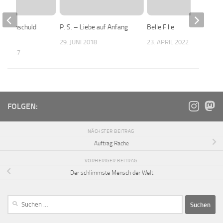
Die Unschuld
P. S. – Liebe auf Anfang
Belle Fille
29. JUNI 2018
23. APRIL 2022
ST 2017
FOLGEN:
NÄCHSTER BEITRAG
Auftrag Rache
VORHERIGER BEITRAG
Der schlimmste Mensch der Welt