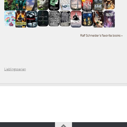
Ralf Schneider's favorite books »
Lieblingsserien