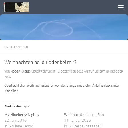
Skip to content
UNCATEGORIZED
Weihnachten bei dir oder bei mir?
VON
NOOSPHAERE
· VERÖFFENTLICHT
15. DEZEMBER 2022
· AKTUALISIERT
19. OKTOBER
2024
Oberflächlicher Weihnachtsstreifen von der Stange mit vielen Anleihen bekannter
Klassiker.
Ähnliche Beiträge
My Blueberry Nights
Weihnachten nach Plan
22. Juni 2016
11. Januar 2025
In "Adriane Lenox"
In "2 Sterne (passabel)"