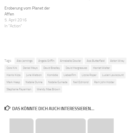
Eroberung vom Planet der
Affen
5. April 2016
In "Action"
Tags:
Alex Jennings
Angela Griffin
Annabelle Dowler
Asa Butterfield
Aston Wray
Cora Kirk
Daniel Mays
David Bradley
David Hargreaves
Harriet Walter
Harris Kiiza
June Watson
Komödie
Liebesfilm
Lizzie Roper
Lucien Laviscount
Mark Heap
Natalie Dunne
Natalie Gumede
Neil Edmond
Ram John Holder
Stephanie Fayerman
Wendy Mae Brown
DAS KÖNNTE DICH AUCH INTERESSIEREN...