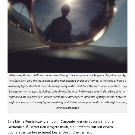
Midjourney Prompt: POV first person view through dark sunglasses looking up at bright sunny sky,
lens flare from sun, cinematic perspective from behind sunglasses frames, at the edge of frame a
menacing figure stands at roadside with grotesque alien skull face like from John Carpenter's They
Live movie, normal torso in clothes, pale skeletal features, hollow eye sockets, disturbing inhuman
expression staring directly at viewer, horror movie atmosphere, dramatic lighting contrast between
bright sky and dark shadowy figure, unsettling sci-fi thriller mood, photorealistic style, high contrast,
ominous presence
Eine kleine Reminiszenz an John Carpenter, der sich trotz dämlicher
Gerüchte auf Twitter (ich weigere mich, die Plattform mit nur einem
Buchstaben zu bezeichnen) bester Gesundheit erfreut.