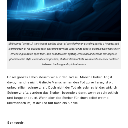
Midjourney Prompt: A translucent, smiling ghost of an elderly man standing beside a hospital bed,
looking down at his own peaceful sleeping body lying under white sheets, ethereal blue-white glow
emanating from the spirit form, soft hospital room lighting, emotional and serene atmosphere,
photorealistic style, cinematic composition, shallow depth of field, warm and cool color contrast
between the living and spiritual realms
Unser ganzes Leben steuern wir auf den Tod zu. Manche haben Angst
davor, manche nicht. Geliebte Menschen an den Tod zu verlieren, ist oft
unbegreiflich schmerzhaft. Doch nicht der Tod als solches ist das wirklich
Schmerzhafte, sondern das Sterben, besonders dann, wenn es schrecklich
und lange andauert. Wenn aber das Sterben für einen selbst erstmal
überstanden ist, ist der Tod nur noch ein Klacks.
Sehnsucht