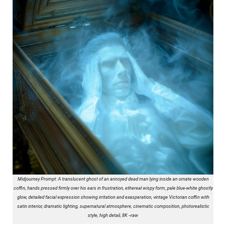
Midjourney Prompt: A translucent ghost of an annoyed dead man lying inside an ornate wooden
coffin, hands pressed firmly over his ears in frustration, ethereal wispy form, pale blue-white ghostly
glow, detailed facial expression showing irritation and exasperation, vintage Victorian coffin with
satin interior, dramatic lighting, supernatural atmosphere, cinematic composition, photorealistic
style, high detail, 8K --raw