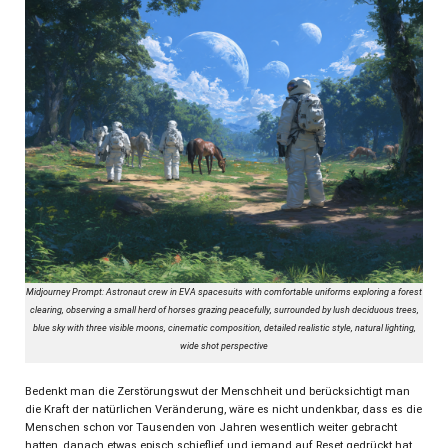
Midjourney Prompt: Astronaut crew in EVA spacesuits with comfortable uniforms exploring a forest
clearing, observing a small herd of horses grazing peacefully, surrounded by lush deciduous trees,
blue sky with three visible moons, cinematic composition, detailed realistic style, natural lighting,
wide shot perspective
Bedenkt man die Zerstörungswut der Menschheit und berücksichtigt man
die Kraft der natürlichen Veränderung, wäre es nicht undenkbar, dass es die
Menschen schon vor Tausenden von Jahren wesentlich weiter gebracht
hatten, danach etwas episch schieflief und jemand auf Reset gedrückt hat …