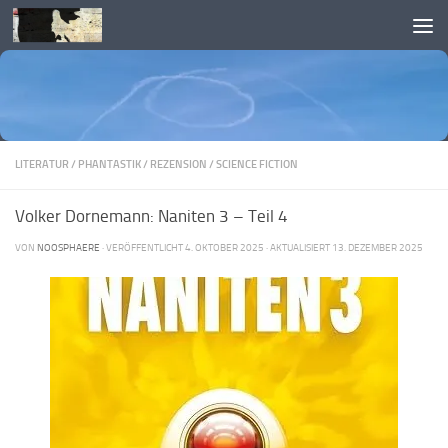
Skip to content
LITERATUR
/
PHANTASTIK
/
REZENSION
/
SCIENCE FICTION
Volker Dornemann: Naniten 3 – Teil 4
VON
NOOSPHAERE
· VERÖFFENTLICHT
4. OKTOBER 2025
· AKTUALISIERT
13. DEZEMBER 2025