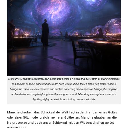
Midjourney Prompt: A spherical being standing before a holographic projection of swirling galaxies
and colorful nebulae, dark futuristic room filled with multiple tables displaying similar cosmic
holograms, various alien creatures and entities observing their respective holographic displays,
ambient blue and purple lighting from the holograms, sci-fi laboratory atmosphere, cinematic
lighting, highly detailed, 8k resolution, concept art style
Manche glauben, das Schicksal der Welt liegt in den Händen eines Gottes
oder einer Göttin oder gleich mehrerer Gottheiten. Manche glauben an die
Naturgesetze und dass unser Schicksal mit den Wissenschaften gelöst
werden kann.