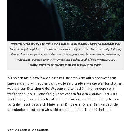
Midjourney Prompt: POV shot from behind dense foliage, of a man partially hidden behind thick
bush, peering through leaves at majestic owl perched on gnarled tree branch, moonlight filtering
through forest canopy, dramatic chiaroscuro lighting, owl's piercing eyes glowing in darkness,
nocturnal atmosphere, cinematic composition, shallow depth of field, mysterious and
contemplative mood, realistic photography style, 8k resolution
Wir sollten nie die Welt, wie sie ist, mit unserer Sicht auf sie verwechseln.
Einerseits sind wir neugierig und wollen ergründen, wie die Welt funktioniert,
was u.a. zur Entstehung der Wissenschaften geführt hat. Andererseits
werfen wir nur allzu leichtfertig unser Wissen für den Glauben über Bord –
der Glaube, dass sich hinter allen Dinge ein höherer Sinn verbirgt, der uns
so fühlen lässt, dass sich hinter allen Dinge ein höherer Sinn verbirgt, der
uns glauben lässt, dass wir wichtig sind … und die Natur lächelt nur.
Von Mäusen & Menschen