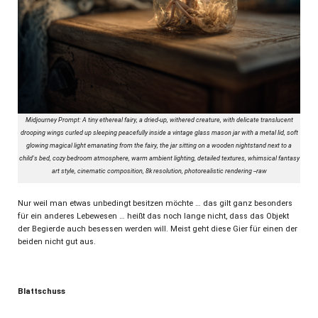
Midjourney Prompt: A tiny ethereal fairy, a dried-up, withered creature, with delicate translucent
drooping wings curled up sleeping peacefully inside a vintage glass mason jar with a metal lid, soft
glowing magical light emanating from the fairy, the jar sitting on a wooden nightstand next to a
child's bed, cozy bedroom atmosphere, warm ambient lighting, detailed textures, whimsical fantasy
art style, cinematic composition, 8k resolution, photorealistic rendering --raw
Nur weil man etwas unbedingt besitzen möchte … das gilt ganz besonders
für ein anderes Lebewesen … heißt das noch lange nicht, dass das Objekt
der Begierde auch besessen werden will. Meist geht diese Gier für einen der
beiden nicht gut aus.
Blattschuss