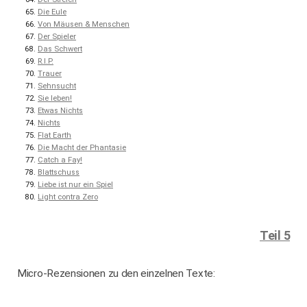
Die Eule
Von Mäusen & Menschen
Der Spieler
Das Schwert
R.I.P.
Trauer
Sehnsucht
Sie leben!
Etwas Nichts
Nichts
Flat Earth
Die Macht der Phantasie
Catch a Fay!
Blattschuss
Liebe ist nur ein Spiel
Light contra Zero
Teil 5
Micro-Rezensionen zu den einzelnen Texte: