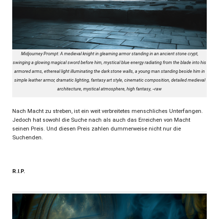
Midjourney Prompt: A medieval knight in gleaming armor standing in an ancient stone crypt,
swinging a glowing magical sword before him, mystical blue energy radiating from the blade into his
armored arms, ethereal light illuminating the dark stone walls, a young man standing beside him in
simple leather armor, dramatic lighting, fantasy art style, cinematic composition, detailed medieval
architecture, mystical atmosphere, high fantasy, --raw
Nach Macht zu streben, ist ein weit verbreitetes menschliches Unterfangen.
Jedoch hat sowohl die Suche nach als auch das Erreichen von Macht
seinen Preis. Und diesen Preis zahlen dummerweise nicht nur die
Suchenden.
R.I.P.