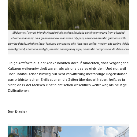
Midjourney Prompt: friendly Neanderthals in sleek futuristic clothing emerging from a landed
chrome spaceship on a green meadow in an urban city park, advanced metallic garments with
glowing details, primitive facial features contrasted with high-tech outfits, modern city skyline visible
in background, afternoon sunlight, realistic photography style, cinematic composition, 4K detail --raw
Einige Artefakte aus der Antike könnten darauf hindeuten, dass vergangene
Kulturen weiterentwickelt waren, als wir uns das so einbilden. Und nur, weil
über Jahrtausende hinweg nur sehr verwitterungsbeständige Gegenstände
aus prähistorischen Zivilisationen die Zeiten überdauert haben, heißt es ja
nicht, dass der Mensch einst nicht schon wesentlich weiter war, als heutige
Zivilisationen.
Der Streich