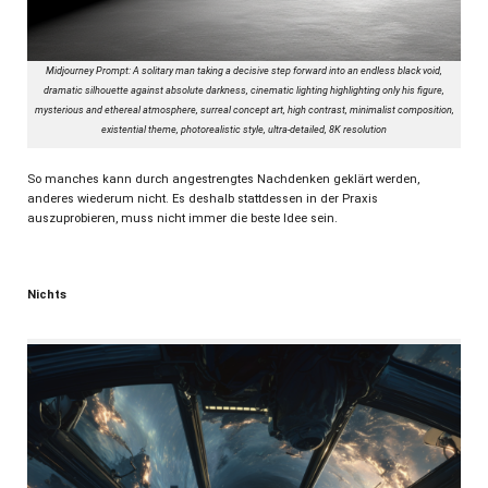
Midjourney Prompt: A solitary man taking a decisive step forward into an endless black void,
dramatic silhouette against absolute darkness, cinematic lighting highlighting only his figure,
mysterious and ethereal atmosphere, surreal concept art, high contrast, minimalist composition,
existential theme, photorealistic style, ultra-detailed, 8K resolution
So manches kann durch angestrengtes Nachdenken geklärt werden,
anderes wiederum nicht. Es deshalb stattdessen in der Praxis
auszuprobieren, muss nicht immer die beste Idee sein.
Nichts