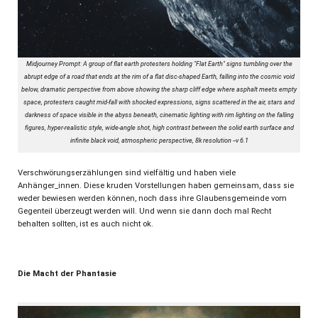
Midjourney Prompt: A group of flat earth protesters holding "Flat Earth" signs tumbling over the
abrupt edge of a road that ends at the rim of a flat disc-shaped Earth, falling into the cosmic void
below, dramatic perspective from above showing the sharp cliff edge where asphalt meets empty
space, protesters caught mid-fall with shocked expressions, signs scattered in the air, stars and
darkness of space visible in the abyss beneath, cinematic lighting with rim lighting on the falling
figures, hyper-realistic style, wide-angle shot, high contrast between the solid earth surface and
infinite black void, atmospheric perspective, 8k resolution --v 6.1
Verschwörungserzählungen sind vielfältig und haben viele
Anhänger_innen. Diese kruden Vorstellungen haben gemeinsam, dass sie
weder bewiesen werden können, noch dass ihre Glaubensgemeinde vom
Gegenteil überzeugt werden will. Und wenn sie dann doch mal Recht
behalten sollten, ist es auch nicht ok.
Die Macht der Phantasie