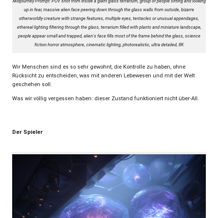
Midjourney Prompt: POV shot from inside a giant glass terrarium, group of people sitting and looking
up in fear, massive alien face peering down through the glass walls from outside, bizarre
otherworldly creature with strange features, multiple eyes, tentacles or unusual appendages,
ethereal lighting filtering through the glass, terrarium filled with plants and miniature landscape,
people appear small and trapped, alien's face fills most of the frame behind the glass, science
fiction horror atmosphere, cinematic lighting, photorealistic, ultra detailed, 8K
Wir Menschen sind es so sehr gewohnt, die Kontrolle zu haben, ohne
Rücksicht zu entscheiden, was mit anderen Lebewesen und mit der Welt
geschehen soll.
Was wir völlig vergessen haben: dieser Zustand funktioniert nicht über-All.
Der Spieler