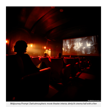
Midjourney Prompt: Dark atmospheric movie theater interior, dimly lit cinema hall with a few