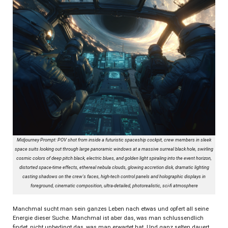
Midjourney Prompt: POV shot from inside a futuristic spaceship cockpit, crew members in sleek
space suits looking out through large panoramic windows at a massive surreal black hole, swirling
cosmic colors of deep pitch black, electric blues, and golden light spiraling into the event horizon,
distorted space-time effects, ethereal nebula clouds, glowing accretion disk, dramatic lighting
casting shadows on the crew's faces, high-tech control panels and holographic displays in
foreground, cinematic composition, ultra-detailed, photorealistic, sci-fi atmosphere
Manchmal sucht man sein ganzes Leben nach etwas und opfert all seine
Energie dieser Suche. Manchmal ist aber das, was man schlussendlich
findet, nicht unbedingt das, was man erwartet hat. Und ganz selten dauert