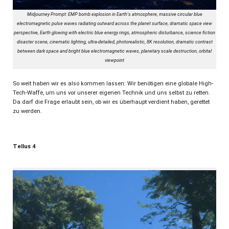
Midjourney Prompt: EMP bomb explosion in Earth's atmosphere, massive circular blue
electromagnetic pulse waves radiating outward across the planet surface, dramatic space view
perspective, Earth glowing with electric blue energy rings, atmospheric disturbance, science fiction
disaster scene, cinematic lighting, ultra-detailed, photorealistic, 8K resolution, dramatic contrast
between dark space and bright blue electromagnetic waves, planetary scale destruction, orbital
viewpoint
So weit haben wir es also kommen lassen: Wir benötigen eine globale High-
Tech-Waffe, um uns vor unserer eigenen Technik und uns selbst zu retten.
Da darf die Frage erlaubt sein, ob wir es überhaupt verdient haben, gerettet
zu werden.
Tellus 4