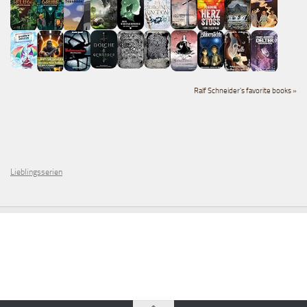
Ralf Schneider's favorite books »
Lieblingsserien