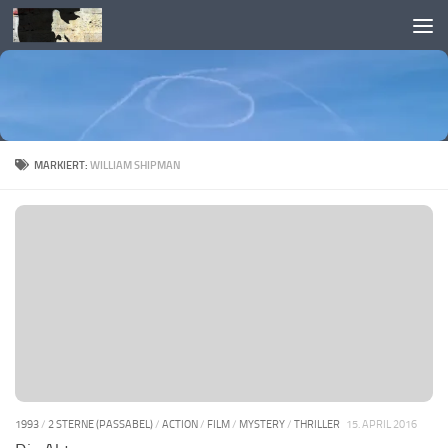
Skip to content
MARKIERT:
WILLIAM SHIPMAN
1993
/
2 STERNE (PASSABEL)
/
ACTION
/
FILM
/
MYSTERY
/
THRILLER
15. APRIL 2016