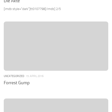
Die Akte
[imdb style=“dark“]tt0107798[/imdb] 2/5
UNCATEGORIZED
15. APRIL 2016
Forrest Gump