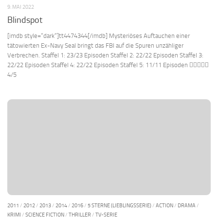
9. MAI 2022
Blindspot
[imdb style=“dark“]tt4474344[/imdb] Mysteriöses Auftauchen einer
tätowierten Ex-Navy Seal bringt das FBI auf die Spuren unzähliger
Verbrechen. Staffel 1: 23/23 Episoden Staffel 2: 22/22 Episoden Staffel 3:
22/22 Episoden Staffel 4: 22/22 Episoden Staffel 5: 11/11 Episoden 
4/5
2011
/
2012
/
2013
/
2014
/
2016
/
5 STERNE (LIEBLINGSSERIE)
/
ACTION
/
DRAMA
/
KRIMI
/
SCIENCE FICTION
/
THRILLER
/
TV-SERIE