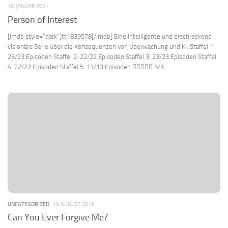
16. JANUAR 2021
Person of Interest
[imdb style=“dark“]tt1839578[/imdb] Eine intelligente und erschreckend
visionäre Serie über die Konsequenzen von Überwachung und KI. Staffel 1:
23/23 Episoden Staffel 2: 22/22 Episoden Staffel 3: 23/23 Episoden Staffel
4: 22/22 Episoden Staffel 5: 13/13 Episoden  5/5
UNCATEGORIZED
10. AUGUST 2019
Can You Ever Forgive Me?