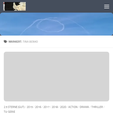
Skip to content
MARKIERT:
TINA BENKO
2.5 STERNE (GUT)
/
2015
/
2016
/
2017
/
2018
/
2020
/
ACTION
/
DRAMA
/
THRILLER
/
TV-SERIE