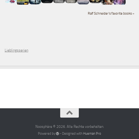
Ralf Schneider's favorite books »
Lieblingsserien
Noosphäre © 2026. Alle Rechte vorbehalten.
Powered by
- Designed with
Hueman Pro