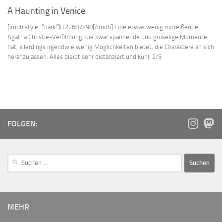
A Haunting in Venice
[imdb style=“dark“]tt22687790[/imdb] Eine etwas wenig mitreißende
Agatha Christie-Verfilmung, die zwar spannende und gruselige Momente
hat, allerdings irgendwie wenig Möglichkeiten bietet, die Charaktere an sich
heranzulassen. Alles bleibt sehr distanziert und kühl. 2/5
FOLGEN:
MEHR