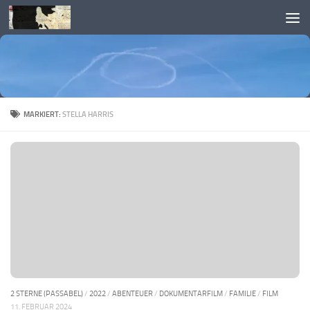
Skip to content
MARKIERT:
STELLA HARRIS
2 STERNE (PASSABEL)
/
2022
/
ABENTEUER
/
DOKUMENTARFILM
/
FAMILIE
/
FILM
11. FEBRUAR 2024