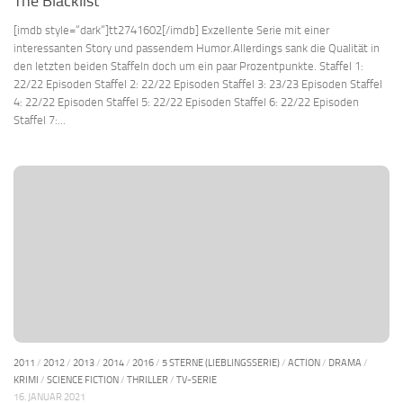
The Blacklist
[imdb style=“dark“]tt2741602[/imdb] Exzellente Serie mit einer
interessanten Story und passendem Humor.Allerdings sank die Qualität in
den letzten beiden Staffeln doch um ein paar Prozentpunkte. Staffel 1:
22/22 Episoden Staffel 2: 22/22 Episoden Staffel 3: 23/23 Episoden Staffel
4: 22/22 Episoden Staffel 5: 22/22 Episoden Staffel 6: 22/22 Episoden
Staffel 7:...
2011
/
2012
/
2013
/
2014
/
2016
/
5 STERNE (LIEBLINGSSERIE)
/
ACTION
/
DRAMA
/
KRIMI
/
SCIENCE FICTION
/
THRILLER
/
TV-SERIE
16. JANUAR 2021