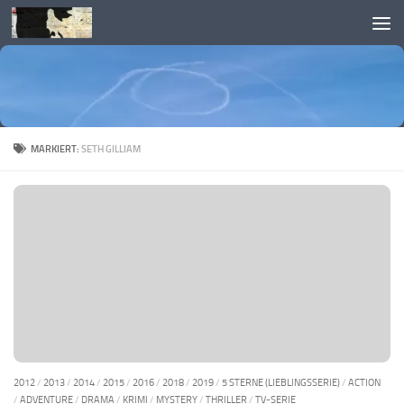
Skip to content
MARKIERT:
SETH GILLIAM
2012
/
2013
/
2014
/
2015
/
2016
/
2018
/
2019
/
5 STERNE (LIEBLINGSSERIE)
/
ACTION
/
ADVENTURE
/
DRAMA
/
KRIMI
/
MYSTERY
/
THRILLER
/
TV-SERIE