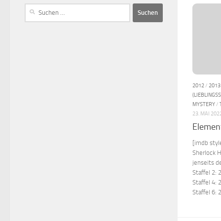
2012
/
2013
(LIEBLINGSS
MYSTERY
/
23. MAI 202
Elemen
[imdb sty
Sherlock 
jenseits d
Staffel 2:
Staffel 4:
Staffel 6: