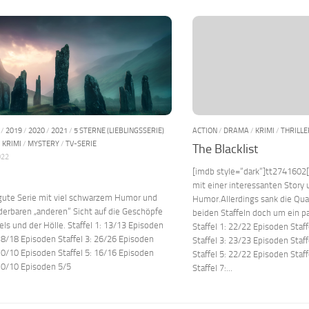
/
2019
/
2020
/
2021
/
5 STERNE (LIEBLINGSSERIE)
ACTION
/
DRAMA
/
KRIMI
/
THRILLE
/
KRIMI
/
MYSTERY
/
TV-SERIE
The Blacklist
022
[imdb style=“dark“]tt2741602[
mit einer interessanten Stor
 gute Serie mit viel schwarzem Humor und
Humor.Allerdings sank die Qual
erbaren „anderen“ Sicht auf die Geschöpfe
beiden Staffeln doch um ein p
s und der Hölle. Staffel 1: 13/13 Episoden
Staffel 1: 22/22 Episoden Staf
 18/18 Episoden Staffel 3: 26/26 Episoden
Staffel 3: 23/23 Episoden Staf
 10/10 Episoden Staffel 5: 16/16 Episoden
Staffel 5: 22/22 Episoden Staf
 10/10 Episoden 5/5
Staffel 7:...