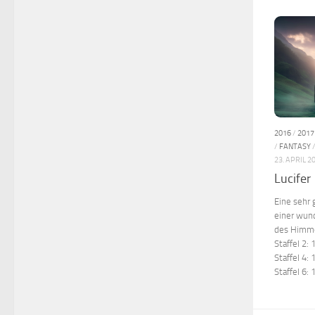
2016
/
2017
/
FANTASY
23. APRIL 2
Lucifer
Eine sehr
einer wund
des Himmel
Staffel 2:
Staffel 4:
Staffel 6: