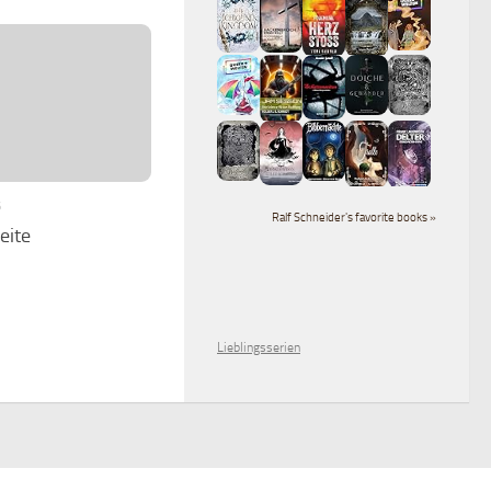
6
Ralf Schneider's favorite books »
eite
Lieblingsserien