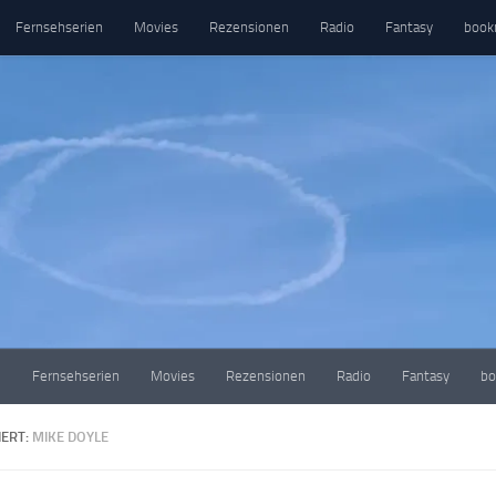
Fernsehserien
Movies
Rezensionen
Radio
Fantasy
book
e
Fernsehserien
Movies
Rezensionen
Radio
Fantasy
bo
ERT:
MIKE DOYLE