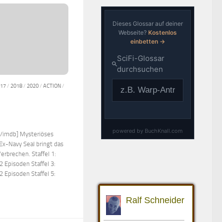
17
/
2018
/
2020
/
ACTION
/
[/imdb] Mysteriöses
Ex-Navy Seal bringt das
erbrechen. Staffel 1:
2 Episoden Staffel 3:
2 Episoden Staffel 5: