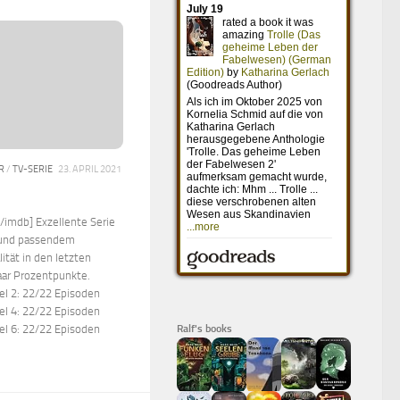
R
/
TV-SERIE
23. APRIL 2021
/imdb] Exzellente Serie
y und passendem
ität in den letzten
aar Prozentpunkte.
fel 2: 22/22 Episoden
fel 4: 22/22 Episoden
fel 6: 22/22 Episoden
Ralf's books