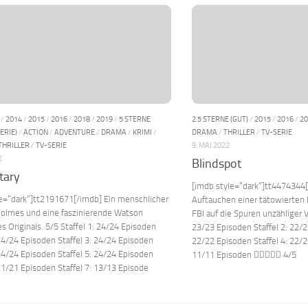
/
2014
/
2015
/
2016
/
2018
/
2019
/
5 STERNE
2.5 STERNE (GUT)
/
2015
/
2016
/
20
ERIE)
/
ACTION
/
ADVENTURE
/
DRAMA
/
KRIMI
/
DRAMA
/
THRILLER
/
TV-SERIE
THRILLER
/
TV-SERIE
9. MAI 2022
2
Blindspot
tary
[imdb style=“dark“]tt4474344
le=“dark“]tt2191671[/imdb] Ein menschlicher
Auftauchen einer tätowierten 
Holmes und eine faszinierende Watson
FBI auf die Spuren unzähliger V
es Originals. 5/5 Staffel 1: 24/24 Episoden
23/23 Episoden Staffel 2: 22/2
 24/24 Episoden Staffel 3: 24/24 Episoden
22/22 Episoden Staffel 4: 22/2
 24/24 Episoden Staffel 5: 24/24 Episoden
11/11 Episoden  4/5
 21/21 Episoden Staffel 7: 13/13 Episode