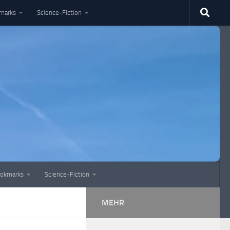
marks
Science-Fiction
okmarks
Science-Fiction
MEHR