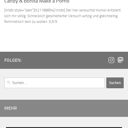
Candy & Bonita Make a Porno
[imdb style=“dark“]tt21189854[/imdb] Der hier versuchte Humor entzieht
sich mir völlig. Schrecklich gescheiterter Versuch witzig und gleichzeitig
feministisch sein zu wollen. 0,5/5
FOLGEN:
MEHR