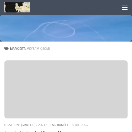
Skip to content
MARKIERT:
MEYSAM KISOMI
0.5 STERNE (GROTTIG)
/
2023
/
FILM
/
KOMÖDIE
5. JULI 2024