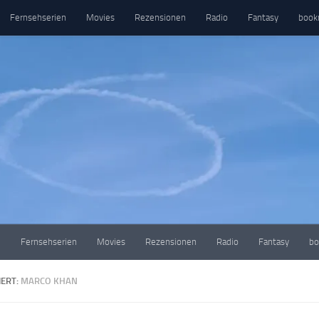
Fernsehserien
Movies
Rezensionen
Radio
Fantasy
book
e
Fernsehserien
Movies
Rezensionen
Radio
Fantasy
bo
ERT:
MARCO KHAN