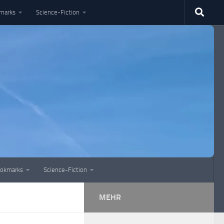
marks
Science-Fiction
okmarks
Science-Fiction
MEHR