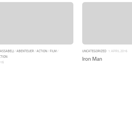
PASSABEL)
/
ABENTEUER
/
ACTION
/
FILM
/
UNCATEGORIZED
1. APRIL 2016
CTION
Iron Man
016