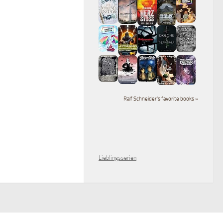
Ralf Schneider's favorite books »
Lieblingsserien