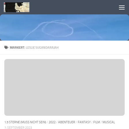
Skip to content
MARKIERT:
LESLIE SUGANDARAJAH
1.5 STERNE (MUSS NICHT SEIN)
/
2022
/
ABENTEUER
/
FANTASY
/
FILM
/
MUSICAL
7. SEPTEMBER 2023