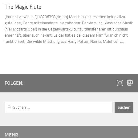
The Magic Flute
[imdb style=“dark“]tt8206398[/imdb] Manchmal ist es eben keine allzu
gute Idee, Genre miteinander zu vermischen. Der Versuch, klassische Musik
(hier Mozarts Oper) in die Gegenwartskultur zu transferieren ist durchaus
ehrenhaft, aber auch riskant. Leider hat es bei diesem Film für mich nicht
funktioniert. Die wilde Mischung aus Harry Potter, Narnia, Maleficent...
FOLGEN:
MEHR