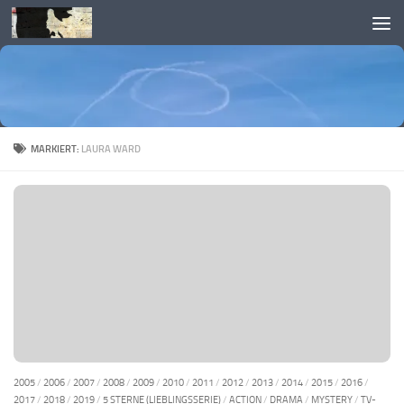
Skip to content
MARKIERT:
LAURA WARD
2005
/
2006
/
2007
/
2008
/
2009
/
2010
/
2011
/
2012
/
2013
/
2014
/
2015
/
2016
/
2017
/
2018
/
2019
/
5 STERNE (LIEBLINGSSERIE)
/
ACTION
/
DRAMA
/
MYSTERY
/
TV-