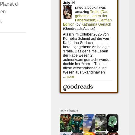
Planet der
End of Days – Nacht ohne
ten
Morgen
16
10. APRIL 2016
Ralf's books