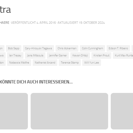
tra
HAERE
· VERÖFFENTLICHT
4. APRIL 2016
· AKTUALISIERT
19. OKTOBER 2024
on
Bob Sapp
Cary-Hiroyuki Tagawa
Chris Ackerman
Colin Cunningham
Edson T. Ribeiro
awa
Ian Tracey
Jana Mitsoula
Jennifer Garner
Kevan Ohtsji
Kirsten Prout
Kurt Max Runt
ton
Natassia Malthe
Nathaniel Arcand
Terence Stamp
Will Yun Lee
KÖNNTE DICH AUCH INTERESSIEREN...