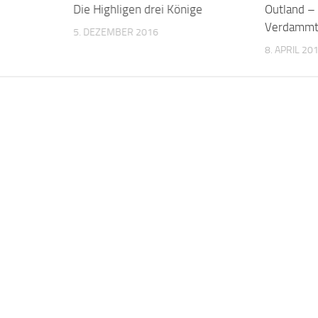
Die Highligen drei Könige
Outland – 
Verdamm
5. DEZEMBER 2016
8. APRIL 20