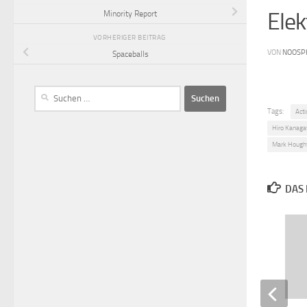
Elek
Minority Report
VORHERIGER BEITRAG
VON
NOOSP
Spaceballs
Tags:
Acti
Hiro Kanag
Mark Hough
DAS 