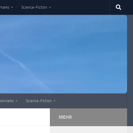
marks
Science-Fiction
okmarks
Science-Fiction
MEHR