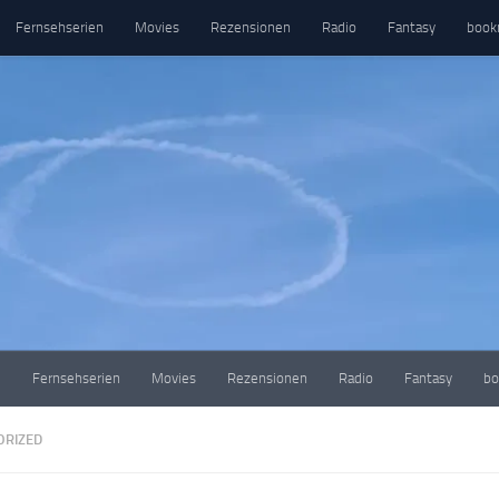
Fernsehserien
Movies
Rezensionen
Radio
Fantasy
book
e
Fernsehserien
Movies
Rezensionen
Radio
Fantasy
bo
ORIZED