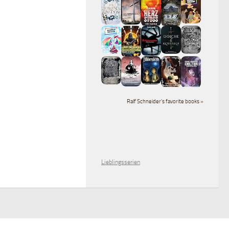
Ralf Schneider's favorite books »
Lieblingsserien