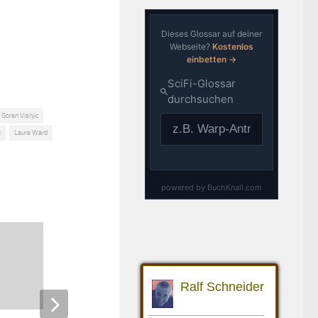
Goran Visnjic
e
Laura Ward