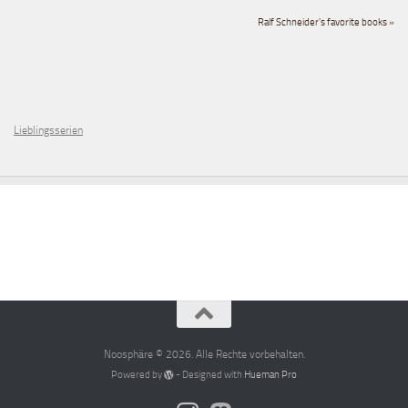
Ralf Schneider's favorite books »
Lieblingsserien
Noosphäre © 2026. Alle Rechte vorbehalten.
Powered by
- Designed with
Hueman Pro