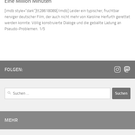
Eine Million Minuten
[imdb style=“dark“]tt28618089[/imdb] Leider ein typischer, fruchtbar
nerviger deutscher Film, der auch nicht mehr von Karoline Herfurth gerettet
werden konnte. Völlig konstruierte Dialoge und die geballte Ladung an
Pseudo-Problemen. 1/5
FOLGEN:
MEHR