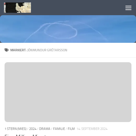
Skip to content
MARKIERT:
JÓNMUNDUR GRÉTARSSON
1 STERN (MIES)
/
2024
/
DRAMA
/
FAMILIE
/
FILM
14. SEPTEMBER 2024