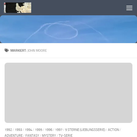
Skip to content
MARKIERT:
JOHN MOORE
1992
/
1993
/
1994
/
1995
/
1996
/
1997
/
5 STERNE (LIEBLINGSSERIE)
/
ACTION
/
ADVENTURE
/
FANTASY
/
MYSTERY
/
TV-SERIE