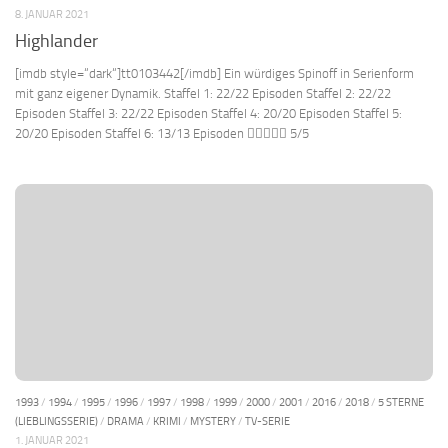
8. JANUAR 2021
Highlander
[imdb style=“dark“]tt0103442[/imdb] Ein würdiges Spinoff in Serienform
mit ganz eigener Dynamik. Staffel 1: 22/22 Episoden Staffel 2: 22/22
Episoden Staffel 3: 22/22 Episoden Staffel 4: 20/20 Episoden Staffel 5:
20/20 Episoden Staffel 6: 13/13 Episoden  5/5
1993
/
1994
/
1995
/
1996
/
1997
/
1998
/
1999
/
2000
/
2001
/
2016
/
2018
/
5 STERNE
(LIEBLINGSSERIE)
/
DRAMA
/
KRIMI
/
MYSTERY
/
TV-SERIE
1. JANUAR 2021