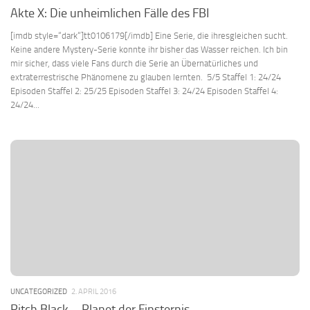
Akte X: Die unheimlichen Fälle des FBI
[imdb style=“dark“]tt0106179[/imdb] Eine Serie, die ihresgleichen sucht.
Keine andere Mystery-Serie konnte ihr bisher das Wasser reichen. Ich bin
mir sicher, dass viele Fans durch die Serie an Übernatürliches und
extraterrestrische Phänomene zu glauben lernten. 5/5 Staffel 1: 24/24
Episoden Staffel 2: 25/25 Episoden Staffel 3: 24/24 Episoden Staffel 4:
24/24...
UNCATEGORIZED
2. APRIL 2016
Pitch Black – Planet der Finsternis