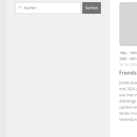
1994
/
1995
2000
/
2001
26. JULI 202
Friends
[imdb styl
erst 2024 
wie man i
Allerdings
Lachern wi
lachen mus
Verbindung