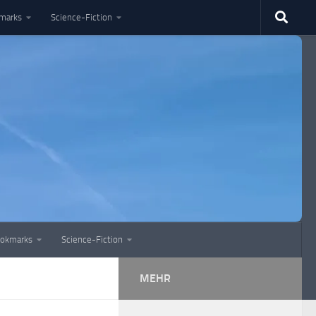
marks
Science-Fiction
okmarks
Science-Fiction
MEHR