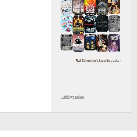
Ralf Schneider's favorite books »
Lieblingsserien