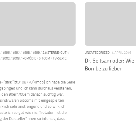
/
1996
/
1997
/
1998
/
1999
/
2.5 STERNE (GUT)
/
UNCATEGORIZED
1. APRIL 2016
/
2002
/
2003
/
KOMÖDIE
/
SITCOM
/
TV-SERIE
Dr. Seltsam oder: Wie i
4
Bombe zu lieben
e=“dark“]tt0108778[/imdb] Ich habe die Serie
gebinged und ich kann durchaus verstehen,
n den 90ern/00ern danach süchtig war.
 sind/waren Sitcoms mit eingespielten
rklich sehr anstrengend und so wirklich
ste ich so gut wie nie. Trotzdem ist die
 der Darsteller*innen so intensiv, dass...