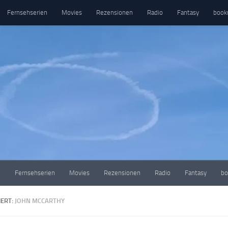
Fernsehserien
Movies
Rezensionen
Radio
Fantasy
book
e
Fernsehserien
Movies
Rezensionen
Radio
Fantasy
bo
ERT:
JOHN MCCARTHY