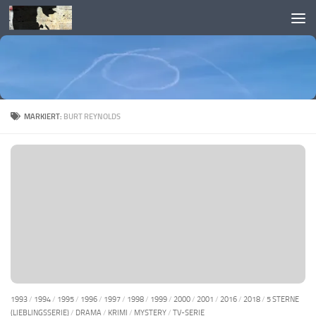
Skip to content
MARKIERT:
BURT REYNOLDS
1993
/
1994
/
1995
/
1996
/
1997
/
1998
/
1999
/
2000
/
2001
/
2016
/
2018
/
5 STERNE
(LIEBLINGSSERIE)
/
DRAMA
/
KRIMI
/
MYSTERY
/
TV-SERIE