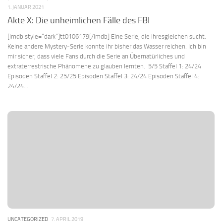
1. JANUAR 2021
Akte X: Die unheimlichen Fälle des FBI
[imdb style=“dark“]tt0106179[/imdb] Eine Serie, die ihresgleichen sucht.
Keine andere Mystery-Serie konnte ihr bisher das Wasser reichen. Ich bin
mir sicher, dass viele Fans durch die Serie an Übernatürliches und
extraterrestrische Phänomene zu glauben lernten. 5/5 Staffel 1: 24/24
Episoden Staffel 2: 25/25 Episoden Staffel 3: 24/24 Episoden Staffel 4:
24/24...
UNCATEGORIZED
7. APRIL 2019