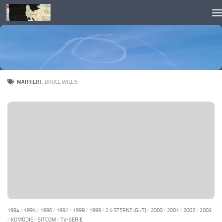
Skip to content
MARKIERT:
BRUCE WILLIS
1994
/
1995
/
1996
/
1997
/
1998
/
1999
/
2.5 STERNE (GUT)
/
2000
/
2001
/
2002
/
2003
/
KOMÖDIE
/
SITCOM
/
TV-SERIE