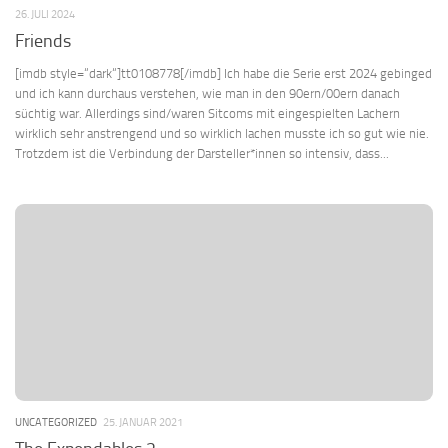
26. JULI 2024
Friends
[imdb style=“dark“]tt0108778[/imdb] Ich habe die Serie erst 2024 gebinged
und ich kann durchaus verstehen, wie man in den 90ern/00ern danach
süchtig war. Allerdings sind/waren Sitcoms mit eingespielten Lachern
wirklich sehr anstrengend und so wirklich lachen musste ich so gut wie nie.
Trotzdem ist die Verbindung der Darsteller*innen so intensiv, dass...
UNCATEGORIZED
25. JANUAR 2021