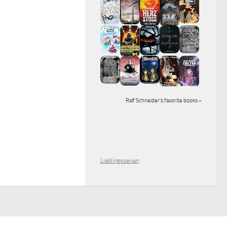
Ralf Schneider's favorite books »
Lieblingsserien