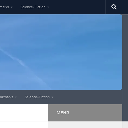
marks
Science-Fiction
okmarks
Science-Fiction
MEHR