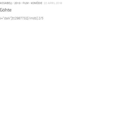
PASSABEL)
/
2013
/
FILM
/
KOMÖDIE
22. APRIL 2018
 Göhte
le=“dark“]tt2987732[/imdb] 2/5