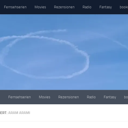
Fernsehserien
Movies
Rezensionen
Radio
Fantasy
book
e
Fernsehserien
Movies
Rezensionen
Radio
Fantasy
bo
ERT:
ARAM ARAMI