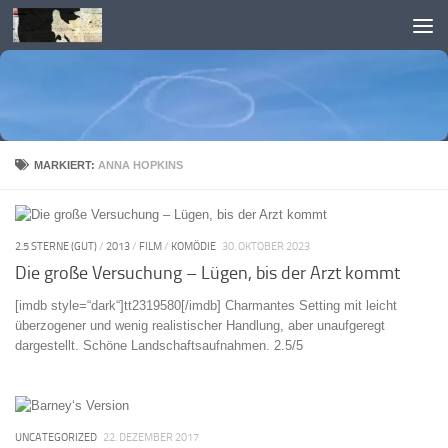
Skip to content
MARKIERT:
ANNA HOPKINS
2.5 STERNE (GUT)
/
2013
/
FILM
/
KOMÖDIE
30. OKTOBER 2023
Die große Versuchung – Lügen, bis der Arzt kommt
[imdb style=“dark“]tt2319580[/imdb] Charmantes Setting mit leicht
überzogener und wenig realistischer Handlung, aber unaufgeregt
dargestellt. Schöne Landschaftsaufnahmen. 2.5/5
UNCATEGORIZED
22. DEZEMBER 2017