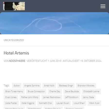
Skip to content
UNCATEGORIZED
Hotel Artemis
VON
NOOSPHAERE
· VERÖFFENTLICHT
7. JUNI 2019
· AKTUALISIERT
19. OKTOBER 2024
Tags:
Action
Angela Sprinkle
Antal Kalik
Baldeep Singh
Brandon Morales
Brian Tyree Henry
Bruce Concepcion
Charlie Day
Dave Bautista
Elizabeth Laime
Evan Jones
Father John Misty
James Rackstraw
Jeff Goldblum
Jenny Slate
Jodie Foster
Kate Higgins
Kenneth Choi
Lauren Sivan
Lloyd Sherr
Mark Kubr
Mason Shea Joyce
Matt Morgan
Nathan Davis Jr.
Ramses Jimenez