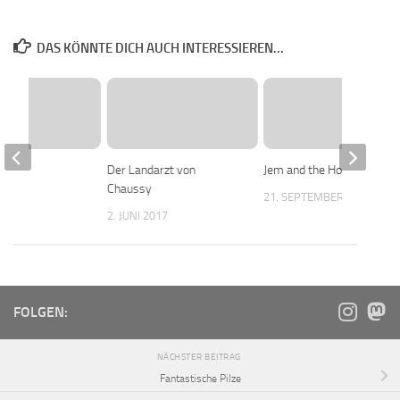
DAS KÖNNTE DICH AUCH INTERESSIEREN...
on
Der Landarzt von
Jem and the Holograms
Chaussy
017
21. SEPTEMBER 2017
2. JUNI 2017
FOLGEN:
NÄCHSTER BEITRAG
Fantastische Pilze