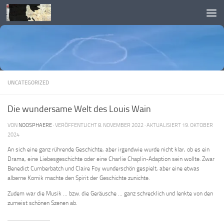
Skip to content
UNCATEGORIZED
Die wundersame Welt des Louis Wain
VON
NOOSPHAERE
· VERÖFFENTLICHT
8. NOVEMBER 2022
· AKTUALISIERT
19. OKTOBER
2024
An sich eine ganz rührende Geschichte, aber irgendwie wurde nicht klar, ob es ein
Drama, eine Liebesgeschichte oder eine Charlie Chaplin-Adaption sein wollte. Zwar
Benedict Cumberbatch und Claire Foy wunderschön gespielt, aber eine etwas
alberne Komik machte den Spirit der Geschichte zunichte.
Zudem war die Musik … bzw. die Geräusche … ganz schrecklich und lenkte von den
zumeist schönen Szenen ab.