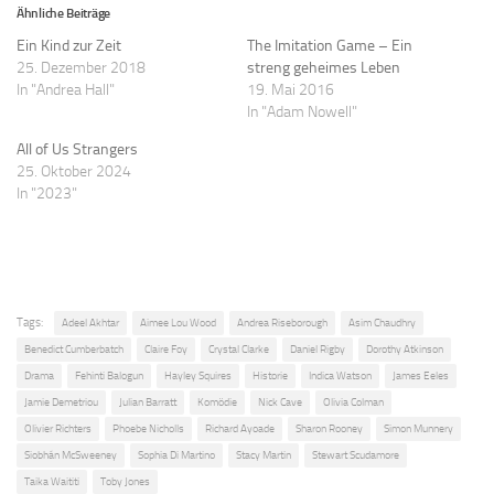
Ähnliche Beiträge
Ein Kind zur Zeit
The Imitation Game – Ein
25. Dezember 2018
streng geheimes Leben
In "Andrea Hall"
19. Mai 2016
In "Adam Nowell"
All of Us Strangers
25. Oktober 2024
In "2023"
Tags:
Adeel Akhtar
Aimee Lou Wood
Andrea Riseborough
Asim Chaudhry
Benedict Cumberbatch
Claire Foy
Crystal Clarke
Daniel Rigby
Dorothy Atkinson
Drama
Fehinti Balogun
Hayley Squires
Historie
Indica Watson
James Eeles
Jamie Demetriou
Julian Barratt
Komödie
Nick Cave
Olivia Colman
Olivier Richters
Phoebe Nicholls
Richard Ayoade
Sharon Rooney
Simon Munnery
Siobhán McSweeney
Sophia Di Martino
Stacy Martin
Stewart Scudamore
Taika Waititi
Toby Jones