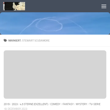
Skip to content
MARKIERT:
STEWART SCUDAMORE
2019
/
2023
/
4.5 STERNE (EXZELLENT)
/
COMEDY
/
FANTASY
/
MYSTERY
/
TV-SERIE
18. DEZEMBER 2023