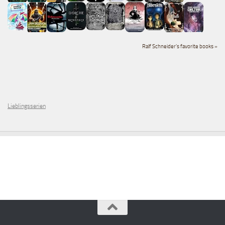
Ralf Schneider's favorite books »
Lieblingsserien