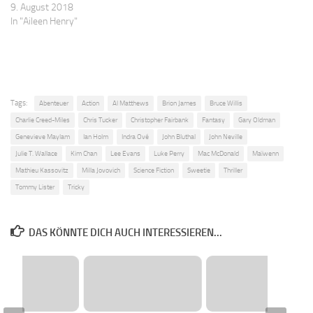
9. August 2018
In "Aileen Henry"
Tags:
Abenteuer
Action
Al Matthews
Brion James
Bruce Willis
Charlie Creed-Miles
Chris Tucker
Christopher Fairbank
Fantasy
Gary Oldman
Genevieve Maylam
Ian Holm
Indra Ové
John Bluthal
John Neville
Julie T. Wallace
Kim Chan
Lee Evans
Luke Perry
Mac McDonald
Maïwenn
Mathieu Kassovitz
Milla Jovovich
Science Fiction
Sweetie
Thriller
Tommy Lister
Tricky
DAS KÖNNTE DICH AUCH INTERESSIEREN...