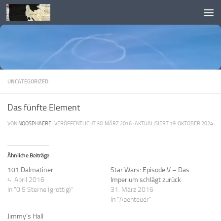
Skip to content
UNCATEGORIZED
Das fünfte Element
VON
NOOSPHAERE
· VERÖFFENTLICHT
30. MÄRZ 2016
· AKTUALISIERT
19. OKTOBER 2024
Ähnliche Beiträge
101 Dalmatiner
Star Wars: Episode V – Das
4. April 2016
Imperium schlägt zurück
In "0.5 Sterne (grottig)"
31. März 2016
In "Abenteuer"
Jimmy‘s Hall