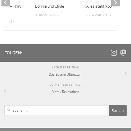
uckert – That
Bonnie und Clyde
Alles steht Kopf
m
1. APRIL 2016
22. APRIL 2016
UAR 2017
FOLGEN:
NÄCHSTER BEITRAG
Das Bourne Ultimatum
VORHERIGER BEITRAG
Matrix Revolutions