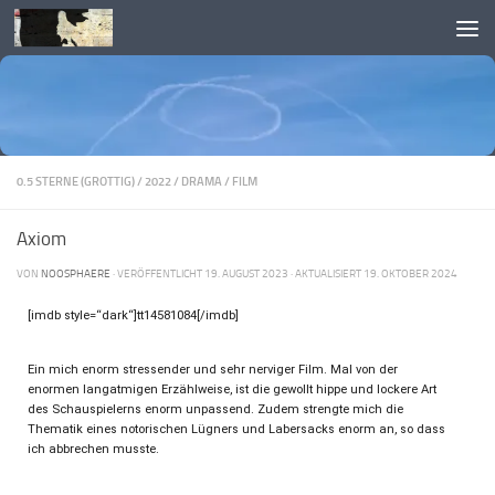
Skip to content
0.5 STERNE (GROTTIG)
/
2022
/
DRAMA
/
FILM
Axiom
VON
NOOSPHAERE
· VERÖFFENTLICHT
19. AUGUST 2023
· AKTUALISIERT
19. OKTOBER 2024
[imdb style=“dark“]tt14581084[/imdb]
Ein mich enorm stressender und sehr nerviger Film. Mal von der
enormen langatmigen Erzählweise, ist die gewollt hippe und lockere Art
des Schauspielerns enorm unpassend. Zudem strengte mich die
Thematik eines notorischen Lügners und Labersacks enorm an, so dass
ich abbrechen musste.