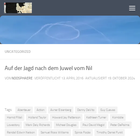
Skip to content
UNCATEGORIZED
Auf der Jagd nach dem Juwel vom Nil
VON
NOOSPHAERE
· VERÖFFENTLICHT
13. APRIL 2016
· AKTUALISIERT
19. OKTOBER 2024
Tags:
Abenteuer
Action
Avner Eisenberg
Danny DeVito
Guy Cuevas
Hamid Fillali
Holland Taylor
Howard Jay Patterson
Kathleen Turner
Komödie
Lovestory
Mark Daly Richards
Michael Douglas
Paul David Magid
Peter DePalma
Randall Edwin Nelson
Samuel Ross Williams
Spiros Focás
Timothy Daniel Furst