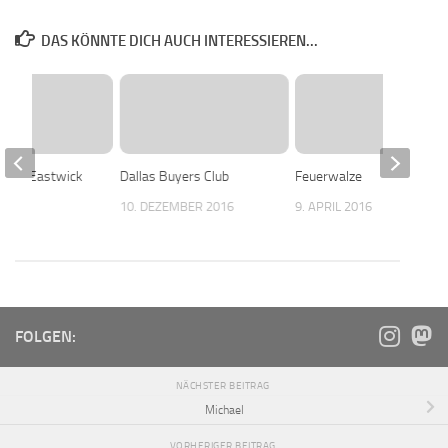
DAS KÖNNTE DICH AUCH INTERESSIEREN...
n von Eastwick
Dallas Buyers Club
Feuerwalze
 2016
10. DEZEMBER 2016
9. APRIL 2016
FOLGEN:
NÄCHSTER BEITRAG
Michael
VORHERIGER BEITRAG