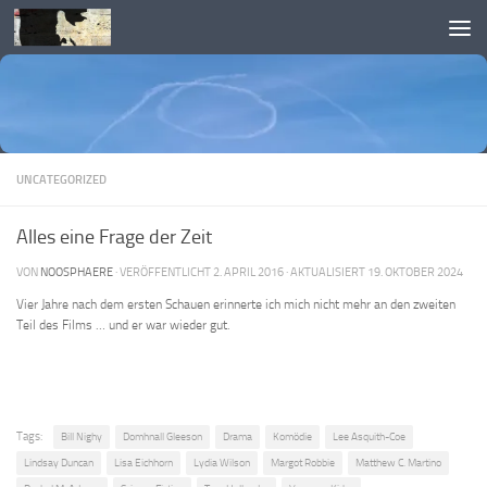
Skip to content
UNCATEGORIZED
Alles eine Frage der Zeit
VON
NOOSPHAERE
· VERÖFFENTLICHT
2. APRIL 2016
· AKTUALISIERT
19. OKTOBER 2024
Vier Jahre nach dem ersten Schauen erinnerte ich mich nicht mehr an den zweiten
Teil des Films … und er war wieder gut.
Tags:
Bill Nighy
Domhnall Gleeson
Drama
Komödie
Lee Asquith-Coe
Lindsay Duncan
Lisa Eichhorn
Lydia Wilson
Margot Robbie
Matthew C. Martino