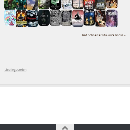
Ralf Schneider's favorite books »
Lieblingsserien