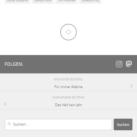
Rachel McAdams
Science Fiction
Tom Hollander
Vanessa Kirby
FOLGEN:
NÄCHSTER BEITRAG
Für immer Adaline
VORHERIGER BEITRAG
Das hält kein Jahr