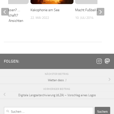
an Wissen? …
Kakophonie am See
Macht Fußball einsam?
esellschaft?
22. MAI 2022
10. JULI 2014
hende Ansichten
012
FOLGEN:
NÄCHSTER BEITRAG
Wetten dass ..!
VORHERIGER BEITRAG
Digitale Langzeitarchivierung (dLZA) – Vorschlag eines Logos