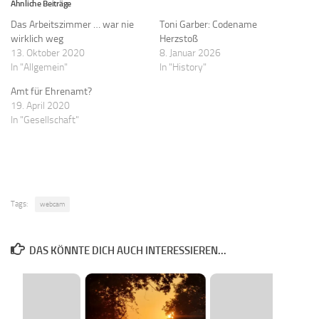
Ähnliche Beiträge
Das Arbeitszimmer … war nie
Toni Garber: Codename
wirklich weg
Herzstoß
13. Oktober 2020
8. Januar 2026
In "Allgemein"
In "History"
Amt für Ehrenamt?
19. April 2020
In "Gesellschaft"
Tags:
webcam
DAS KÖNNTE DICH AUCH INTERESSIEREN...