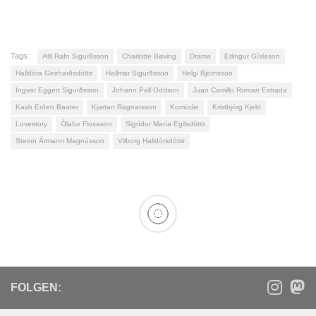
Tags:
Atli Rafn Sigurðsson
Charlotte Bøving
Drama
Erlingur Gíslason
Halldóra Geirharðsdóttir
Hallmar Sigurðsson
Helgi Björnsson
Ingvar Eggert Sigurðsson
Johann Pall Oddson
Juan Camillo Roman Estrada
Kash Erden Baater
Kjartan Ragnarsson
Komödie
Kristbjörg Kjeld
Lovestory
Ólafur Flosason
Sigrídur María Egilsdóttir
Steinn Ármann Magnússon
Vilborg Halldórsdóttir
FOLGEN: