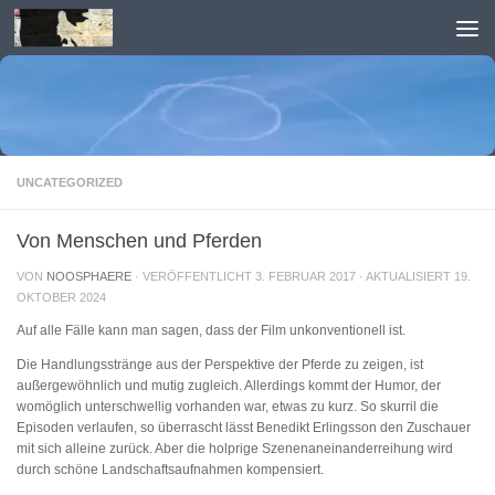
Skip to content
UNCATEGORIZED
Von Menschen und Pferden
VON
NOOSPHAERE
· VERÖFFENTLICHT
3. FEBRUAR 2017
· AKTUALISIERT
19.
OKTOBER 2024
Auf alle Fälle kann man sagen, dass der Film unkonventionell ist.
Die Handlungsstränge aus der Perspektive der Pferde zu zeigen, ist
außergewöhnlich und mutig zugleich. Allerdings kommt der Humor, der
womöglich unterschwellig vorhanden war, etwas zu kurz. So skurril die
Episoden verlaufen, so überrascht lässt Benedikt Erlingsson den Zuschauer
mit sich alleine zurück. Aber die holprige Szenenaneinanderreihung wird
durch schöne Landschaftsaufnahmen kompensiert.