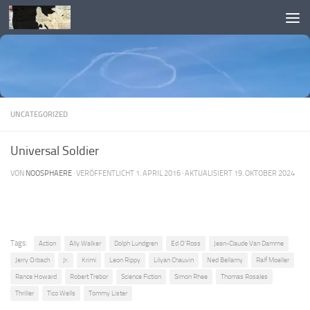
Skip to content
UNCATEGORIZED
Universal Soldier
VON
NOOSPHAERE
· VERÖFFENTLICHT
1. APRIL 2016
· AKTUALISIERT
19. OKTOBER 2024
Tags:
Action
Ally Walker
Dolph Lundgren
Ed O'Ross
Jean-Claude Van Damme
Jerry Orbach
Jr.
Krimi
Leon Rippy
Lilyan Chauvin
Ned Bellamy
Ralf Moeller
Rance Howard
Robert Trebor
Science Fiction
Simon Rhee
Thomas Rosales
Thriller
Tico Wells
Tommy Lister