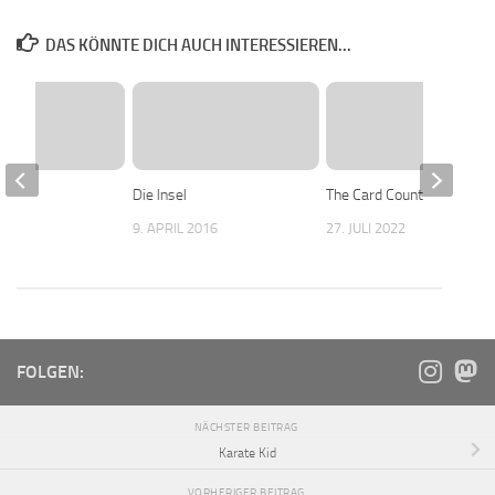
DAS KÖNNTE DICH AUCH INTERESSIEREN...
r
Die Insel
The Card Counter
 2016
9. APRIL 2016
27. JULI 2022
FOLGEN:
NÄCHSTER BEITRAG
Karate Kid
VORHERIGER BEITRAG