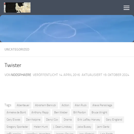
Skip to content
UNCATEGORIZED
Twister
VON
NOOSPHAERE
· VERÖFFENTLICHT
14. APRIL 2016
· AKTUALISIERT
19. OKTOBER 2024
Tags:
Abenteuer
Abraham Benrubi
Action
Alan Ruck
Alexa PenaVega
Anneke de Bont
Anthony Rapp
Ben Weber
Bill Paxton
Bruce Wright
Cary Elwes
Dan Kelpine
Darryl Cox
Drama
Erik LaRay Harvey
Gary England
Gregory Sporleder
Helen Hunt
J. Dean Lindsay
Jake Busey
Jami Gertz
Jeff Lazalier
Jennifer L. Hamilton
Jeremy Davies
Joey Slotnick
Lois Smith