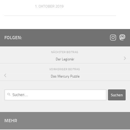
2016
1. OKTOBER 2019
FOLGEN:
NÄCHSTER BEITRAG
Der Legionär
VORHERIGER BEITRAG
Das Mercury Puzzle
MEHR