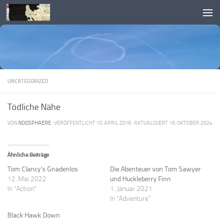
Skip to content
UNCATEGORIZED
Tödliche Nähe
VON
NOOSPHAERE
· VERÖFFENTLICHT
10. APRIL 2016
· AKTUALISIERT
19. OKTOBER 2024
Ähnliche Beiträge
Tom Clancy’s Gnadenlos
Die Abenteuer von Tom Sawyer
12. Mai 2022
und Huckleberry Finn
In "Action"
1. Januar 2021
In "Adventure"
Black Hawk Down