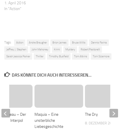
1. April 2016
In "Action"
Tags:
Action
Andre Braugher
Brion James
Bruce Willis
Dennis Farina
Jeffrey J. Stephen
John Mahoney
Krimi
Mystery
Robert Pastorelli
Sarah Jessica Parker
Thriller
Timothy Busfield
Tom Atkins
Tom Sizemore
DAS KÖNNTE DICH AUCH INTERESSIEREN...
 Clouseau – Der
Maquia – Eine
The Dry
n bei Interpol
unsterbliche
8. DEZEMBER 2021
Liebesgeschichte