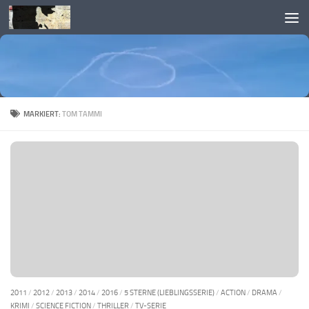
Skip to content
MARKIERT:
TOM TAMMI
2011
/
2012
/
2013
/
2014
/
2016
/
5 STERNE (LIEBLINGSSERIE)
/
ACTION
/
DRAMA
/
KRIMI
/
SCIENCE FICTION
/
THRILLER
/
TV-SERIE