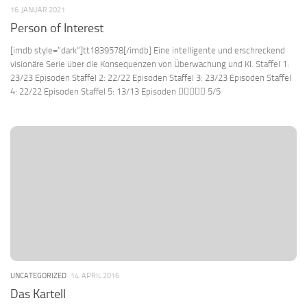
16. JANUAR 2021
Person of Interest
[imdb style=“dark“]tt1839578[/imdb] Eine intelligente und erschreckend
visionäre Serie über die Konsequenzen von Überwachung und KI. Staffel 1:
23/23 Episoden Staffel 2: 22/22 Episoden Staffel 3: 23/23 Episoden Staffel
4: 22/22 Episoden Staffel 5: 13/13 Episoden  5/5
UNCATEGORIZED
14. APRIL 2016
Das Kartell