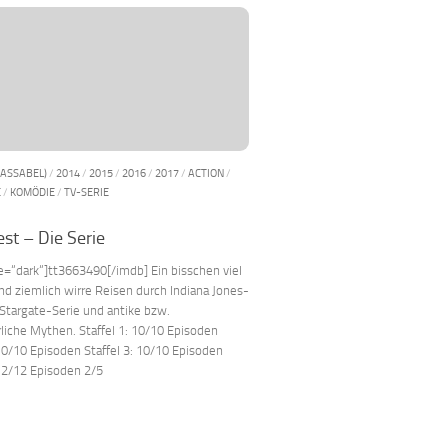
PASSABEL)
/
2014
/
2015
/
2016
/
2017
/
ACTION
/
E
/
KOMÖDIE
/
TV-SERIE
st – Die Serie
e=“dark“]tt3663490[/imdb] Ein bisschen viel
d ziemlich wirre Reisen durch Indiana Jones-
 Stargate-Serie und antike bzw.
rliche Mythen. Staffel 1: 10/10 Episoden
 10/10 Episoden Staffel 3: 10/10 Episoden
 12/12 Episoden 2/5