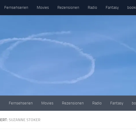
Fernsehserien
Movies
Rezensionen
Radio
Fantasy
book
e
Fernsehserien
Movies
Rezensionen
Radio
Fantasy
bo
ERT:
SUZANNE STOKER