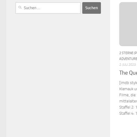
2 STERNE (
ADVENTUR
2. JULI 2023
The Que
[imdb styl
Klamauk un
Filme, die
mittelalte
Staffel 2:
Staffel 4: