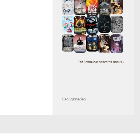
Ralf Schneider's favorite books »
Lieblingsserien