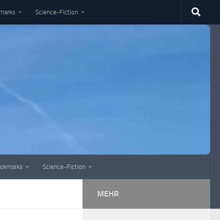
marks
Science-Fiction
okmarks
Science-Fiction
MEHR