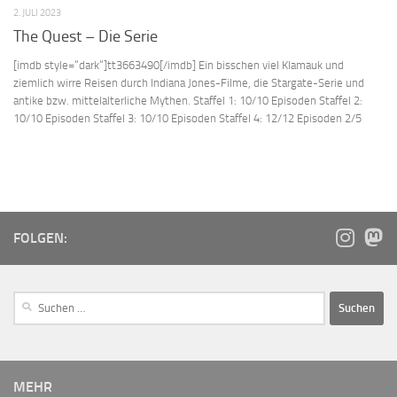
2. JULI 2023
The Quest – Die Serie
[imdb style=“dark“]tt3663490[/imdb] Ein bisschen viel Klamauk und
ziemlich wirre Reisen durch Indiana Jones-Filme, die Stargate-Serie und
antike bzw. mittelalterliche Mythen. Staffel 1: 10/10 Episoden Staffel 2:
10/10 Episoden Staffel 3: 10/10 Episoden Staffel 4: 12/12 Episoden 2/5
FOLGEN:
MEHR