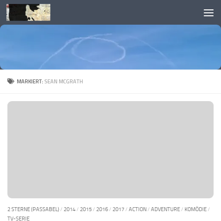
Skip to content
MARKIERT:
SEAN MCGRATH
2 STERNE (PASSABEL)
/
2014
/
2015
/
2016
/
2017
/
ACTION
/
ADVENTURE
/
KOMÖDIE
/
TV-SERIE