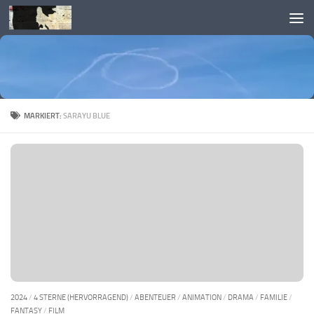
Skip to content
MARKIERT:
SARAYU BLUE
2024
/
4 STERNE (HERVORRAGEND)
/
ABENTEUER
/
ANIMATION
/
DRAMA
/
FAMILIE
/
FANTASY
/
FILM