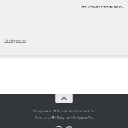
Ralf Schneider's favorite books »
Lieblingsserien
Noosphäre © 2026. Alle Rechte vorbehalten.
Powered by
- Designed with
Hueman Pro