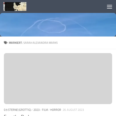
Skip to content
MARKIERT:
SARAH ALEXANDRA MARKS
0.5 STERNE (GROTTIG)
/
2023
/
FILM
/
HORROR
26. AUGUST 2023