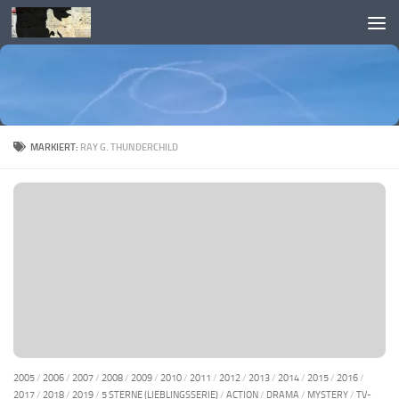
Skip to content
MARKIERT:
RAY G. THUNDERCHILD
2005
/
2006
/
2007
/
2008
/
2009
/
2010
/
2011
/
2012
/
2013
/
2014
/
2015
/
2016
/
2017
/
2018
/
2019
/
5 STERNE (LIEBLINGSSERIE)
/
ACTION
/
DRAMA
/
MYSTERY
/
TV-