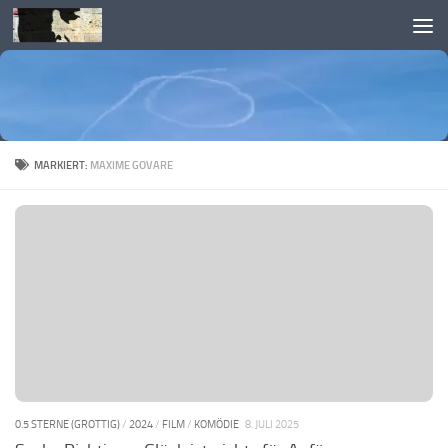
Skip to content
MARKIERT:
MAXIME GOVARE
0.5 STERNE (GROTTIG)
/
2024
/
FILM
/
KOMÖDIE
8. JULI 2025