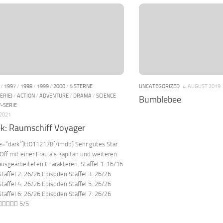
/
1997
/
1998
/
1999
/
2000
/
5 STERNE
UNCATEGORIZED
4. AUGUST 2019
ERIE)
/
ACTION
/
ADVENTURE
/
DRAMA
/
SCIENCE
Bumblebee
V-SERIE
 2021
ek: Raumschiff Voyager
e=“dark“]tt0112178[/imdb] Sehr gutes Star
Off mit einer Frau als Kapitän und weiteren
ausgearbeiteten Charakteren. Staffel 1: 16/16
taffel 2: 26/26 Episoden Staffel 3: 26/26
taffel 4: 26/26 Episoden Staffel 5: 26/26
taffel 6: 26/26 Episoden Staffel 7: 26/26
 5/5