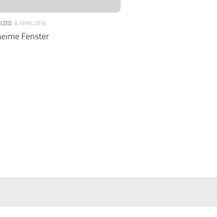
IZED
8. APRIL 2016
heime Fenster