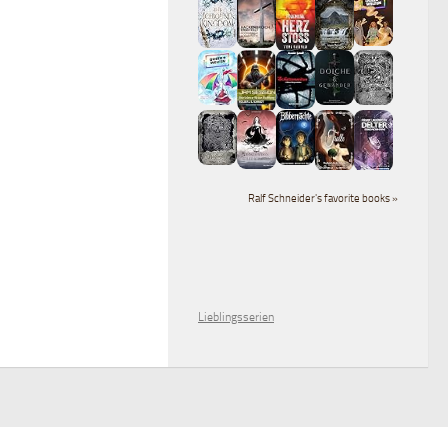
Ralf Schneider's favorite books »
Lieblingsserien