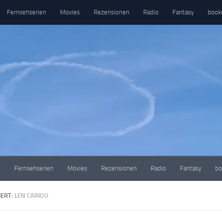
Fernsehserien
Movies
Rezensionen
Radio
Fantasy
book
e
Fernsehserien
Movies
Rezensionen
Radio
Fantasy
bo
ERT:
LEN CARIOU