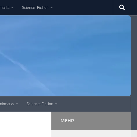
marks
Science-Fiction
okmarks
Science-Fiction
MEHR