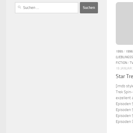
1995
/
1996
(LIEBLINGSS
FICTION
/
T
19. JANUAR
Star Tr
[imdb styl
Trek Spin-
exzellent 
Episoden S
Episoden S
Episoden S
Episoden 