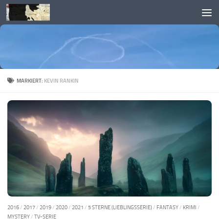
Skip to content
MARKIERT:
KEVIN RANKIN
2016
/
2017
/
2019
/
2020
/
2021
/
5 STERNE (LIEBLINGSSERIE)
/
FANTASY
/
KRIMI
/
MYSTERY
/
TV-SERIE