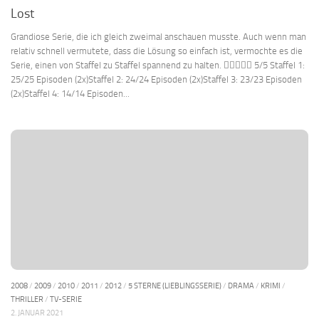
Lost
Grandiose Serie, die ich gleich zweimal anschauen musste. Auch wenn man
relativ schnell vermutete, dass die Lösung so einfach ist, vermochte es die
Serie, einen von Staffel zu Staffel spannend zu halten.  5/5 Staffel 1:
25/25 Episoden (2x)Staffel 2: 24/24 Episoden (2x)Staffel 3: 23/23 Episoden
(2x)Staffel 4: 14/14 Episoden...
2008
/
2009
/
2010
/
2011
/
2012
/
5 STERNE (LIEBLINGSSERIE)
/
DRAMA
/
KRIMI
/
THRILLER
/
TV-SERIE
2. JANUAR 2021