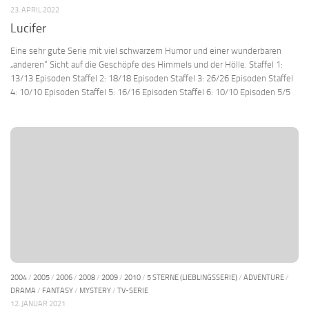
23. APRIL 2022
Lucifer
Eine sehr gute Serie mit viel schwarzem Humor und einer wunderbaren
„anderen“ Sicht auf die Geschöpfe des Himmels und der Hölle. Staffel 1:
13/13 Episoden Staffel 2: 18/18 Episoden Staffel 3: 26/26 Episoden Staffel
4: 10/10 Episoden Staffel 5: 16/16 Episoden Staffel 6: 10/10 Episoden 5/5
2004
/
2005
/
2006
/
2008
/
2009
/
2010
/
5 STERNE (LIEBLINGSSERIE)
/
ADVENTURE
/
DRAMA
/
FANTASY
/
MYSTERY
/
TV-SERIE
12. JANUAR 2021