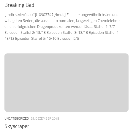
Breaking Bad
[imdb style=“dark“]tt0903747[/imdb] Eine der ungewöhnlichsten und
witzigsten Serien, die aus einem normalen, langweiligen Chemielehrer
einen erfolgreichen Drogenproduzenten werden lässt. Staffel 1: 7/7
Episoden Staffel 2: 13/13 Episoden Staffel 3: 13/13 Episoden Staffel 4:
13/13 Episoden Staffel 5: 16/16 Episoden 5/5
UNCATEGORIZED
29. DEZEMBER 2018
Skyscraper