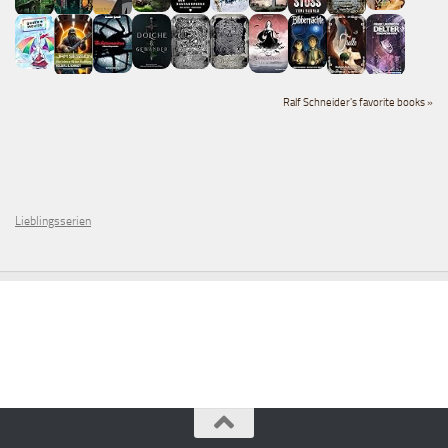
Ralf Schneider's favorite books »
Lieblingsserien