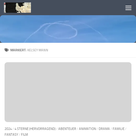
Skip to content
MARKIERT:
KELSEY MANN
2024
/
4 STERNE (HERVORRAGEND)
/
ABENTEUER
/
ANIMATION
/
DRAMA
/
FAMILIE
/
FANTASY
/
FILM