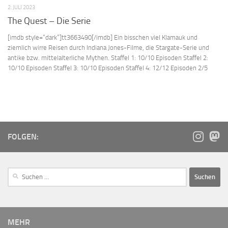
2. JULI 2023
The Quest – Die Serie
[imdb style=“dark“]tt3663490[/imdb] Ein bisschen viel Klamauk und
ziemlich wirre Reisen durch Indiana Jones-Filme, die Stargate-Serie und
antike bzw. mittelalterliche Mythen. Staffel 1: 10/10 Episoden Staffel 2:
10/10 Episoden Staffel 3: 10/10 Episoden Staffel 4: 12/12 Episoden 2/5
FOLGEN:
MEHR