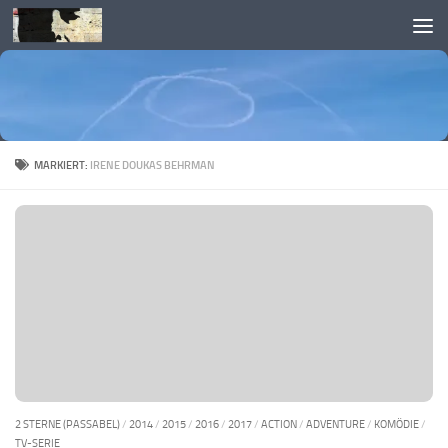
Skip to content
MARKIERT:
IRENE DOUKAS BEHRMAN
2 STERNE (PASSABEL)
/
2014
/
2015
/
2016
/
2017
/
ACTION
/
ADVENTURE
/
KOMÖDIE
/
TV-SERIE